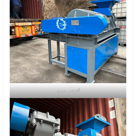
آلة فحم حجري