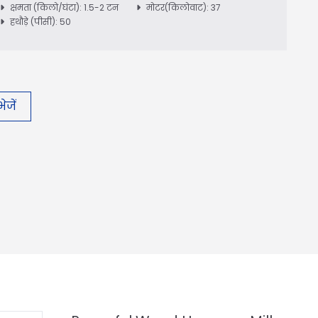
क्षमता (किलो/घंटा): 1.5-2 टन
मोटर(किलोवाट): 37
हथौड़े (पीसी): 50
ेजें