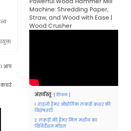
न्य
पयुक्त
है। आप
 कचरे
अंतर्वस्तु
छिपाना
1
ताइज़ी हैमर औद्योगिक लकड़ी क्रशर की
विशेषताएँ
2
लकड़ी की हैमर मिल मशीन का
विनिर्देशन मॉडल