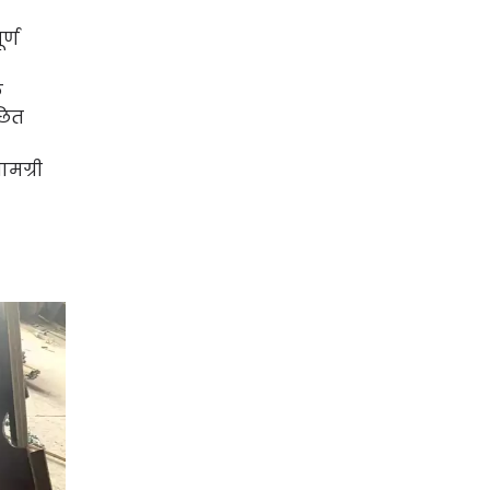
र्ण
े
छित
ामग्री