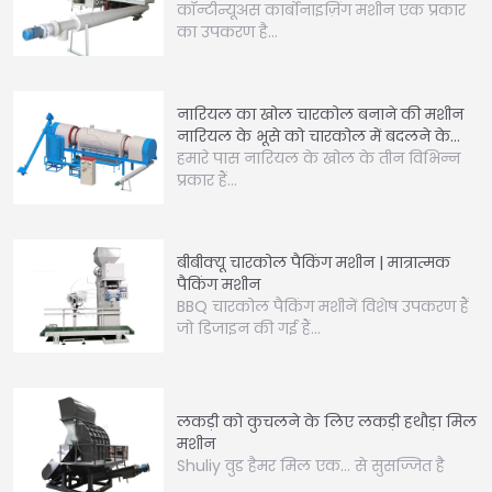
कॉन्टीन्यूअस कार्बोनाइज़िंग मशीन एक प्रकार
का उपकरण है…
नारियल का खोल चारकोल बनाने की मशीन
नारियल के भूसे को चारकोल में बदलने के
लिए
हमारे पास नारियल के खोल के तीन विभिन्न
प्रकार हैं…
बीबीक्यू चारकोल पैकिंग मशीन | मात्रात्मक
पैकिंग मशीन
BBQ चारकोल पैकिंग मशीनें विशेष उपकरण हैं
जो डिजाइन की गई हैं…
लकड़ी को कुचलने के लिए लकड़ी हथौड़ा मिल
मशीन
Shuliy वुड हैमर मिल एक… से सुसज्जित है