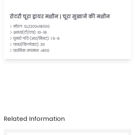
रोटरी चूरा ड्रायर मशीन | चूरा सुखाने की मशीन
मॉडल: SL2200x18000
क्षमता(टी/एच): 10-18
घुमाएँ गति (आर/मिनट): 1.5-6
पावर(किलोवाट): 30
प्रारंभिक तापमान: ≤800