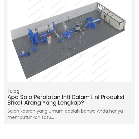
Blog
Apa Saja Peralatan Inti Dalam Lini Produksi
Briket Arang Yang Lengkap?
Salah kaprah yang umum adalah bahwa Anda hanya
membutuhkan satu…