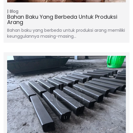
Blog
Bahan Baku Yang Berbeda Untuk Produksi
Arang
Bahan baku yang berbeda untuk produksi arang memiliki
keunggulannya masing-masing...