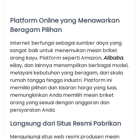
Platform Online yang Menawarkan
Beragam Pilihan
Internet berfungsi sebagai sumber daya yang
sangat baik untuk menemukan mesin briket
arang kayu. Platform seperti Amazon,
Alibaba
,
eBay, dan lainnya menampilkan berbagai model,
melayani kebutuhan yang beragam, dari skala
rumah tangga hingga industri. Platform ini
memiliki pilihan dan kisaran harga yang luas,
memungkinkan Anda memilih mesin briket
arang yang sesuai dengan anggaran dan
persyaratan Anda.
Langsung dari Situs Resmi Pabrikan
Mengunjungi situs web resmi produsen mesin