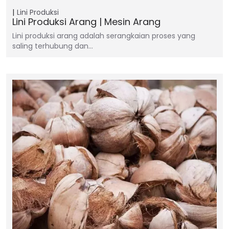
Lini Produksi
Lini Produksi Arang | Mesin Arang
Lini produksi arang adalah serangkaian proses yang
saling terhubung dan…