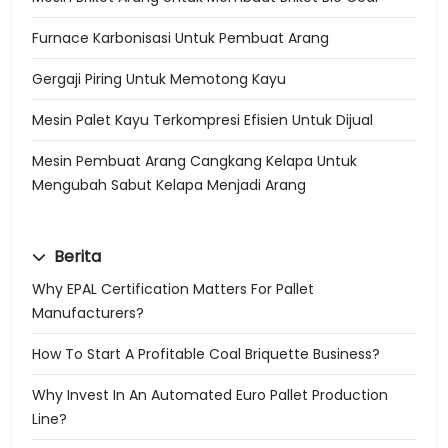
Furnace Karbonisasi Untuk Pembuat Arang
Gergaji Piring Untuk Memotong Kayu
Mesin Palet Kayu Terkompresi Efisien Untuk Dijual
Mesin Pembuat Arang Cangkang Kelapa Untuk
Mengubah Sabut Kelapa Menjadi Arang
Berita
Why EPAL Certification Matters For Pallet
Manufacturers?
How To Start A Profitable Coal Briquette Business?
Why Invest In An Automated Euro Pallet Production
Line?