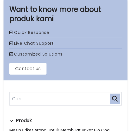
produk kami
Produk
Mesin Briket Arang Untuk Membuat Briket Bio Coal