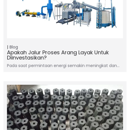
Blog
Apakah Jalur Proses Arang Layak Untuk
Diinvestasikan?
Pada saat permintaan energi semakin meningkat dan...