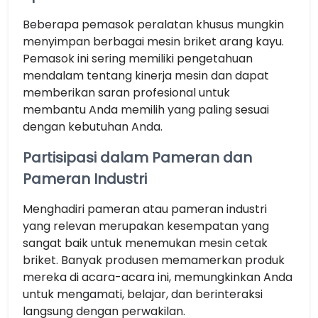
Beberapa pemasok peralatan khusus mungkin
menyimpan berbagai mesin briket arang kayu.
Pemasok ini sering memiliki pengetahuan
mendalam tentang kinerja mesin dan dapat
memberikan saran profesional untuk
membantu Anda memilih yang paling sesuai
dengan kebutuhan Anda.
Partisipasi dalam Pameran dan
Pameran Industri
Menghadiri pameran atau pameran industri
yang relevan merupakan kesempatan yang
sangat baik untuk menemukan mesin cetak
briket. Banyak produsen memamerkan produk
mereka di acara-acara ini, memungkinkan Anda
untuk mengamati, belajar, dan berinteraksi
langsung dengan perwakilan.