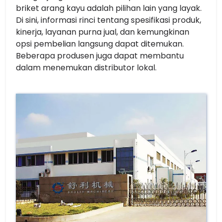
briket arang kayu adalah pilihan lain yang layak.
Di sini, informasi rinci tentang spesifikasi produk,
kinerja, layanan purna jual, dan kemungkinan
opsi pembelian langsung dapat ditemukan.
Beberapa produsen juga dapat membantu
dalam menemukan distributor lokal.