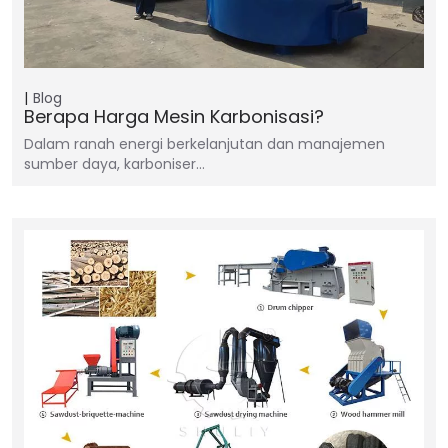
Blog
Berapa Harga Mesin Karbonisasi?
Dalam ranah energi berkelanjutan dan manajemen
sumber daya, karboniser…