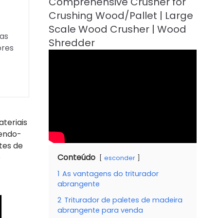
ras
ores
ateriais
tendo-
tes de
e
Conteúdo
esconder
1
As vantagens do triturador
abrangente
2
Triturador de paletes de madeira
abrangente para venda