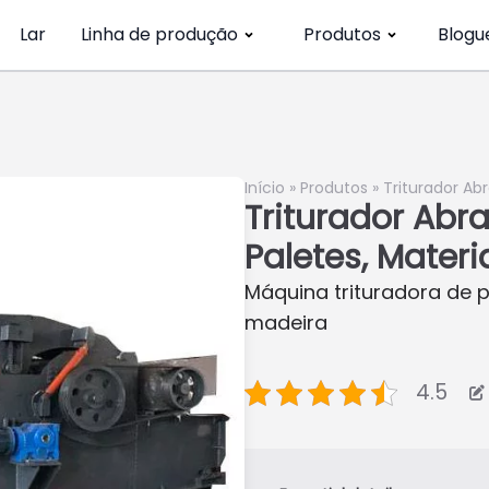
Lar
Linha de produção
Produtos
Blogu
Início
»
Produtos
»
Triturador Ab
Triturador Abr
Paletes, Materi
Máquina trituradora de p
madeira
4.5