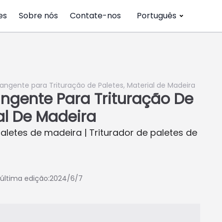
es
Sobre nós
Contate-nos
Português
rangente para Trituração de Paletes, Material de Madeira
angente Para Trituração De
al De Madeira
aletes de madeira | Triturador de paletes de
última edição:2024/6/7