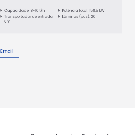
Capacidade: 8-10 t/h
Potência total: 156,5 kW
Transportador de entrada:
Lâminas (pcs): 20
6m
 Email