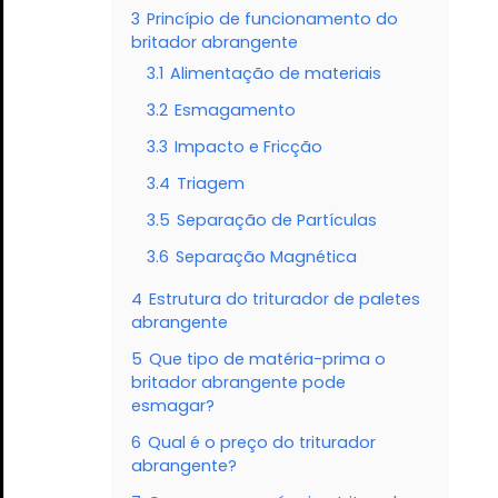
3
Princípio de funcionamento do
britador abrangente
3.1
Alimentação de materiais
3.2
Esmagamento
3.3
Impacto e Fricção
3.4
Triagem
3.5
Separação de Partículas
3.6
Separação Magnética
4
Estrutura do triturador de paletes
abrangente
5
Que tipo de matéria-prima o
britador abrangente pode
esmagar?
6
Qual é o preço do triturador
abrangente?