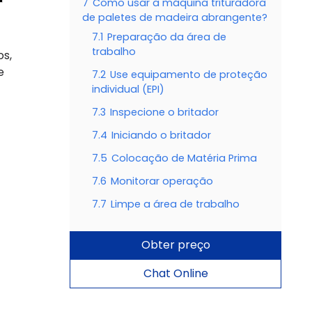
7
Como usar a máquina trituradora
de paletes de madeira abrangente?
7.1
Preparação da área de
trabalho
s,
e
7.2
Use equipamento de proteção
individual (EPI)
7.3
Inspecione o britador
7.4
Iniciando o britador
7.5
Colocação de Matéria Prima
7.6
Monitorar operação
7.7
Limpe a área de trabalho
Obter preço
Chat Online