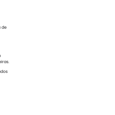
 de
m
iras.
ados