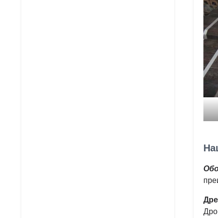
На
Обо
пре
Дре
Дро