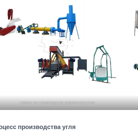
проект по производству древесного угля
оцесс производства угля