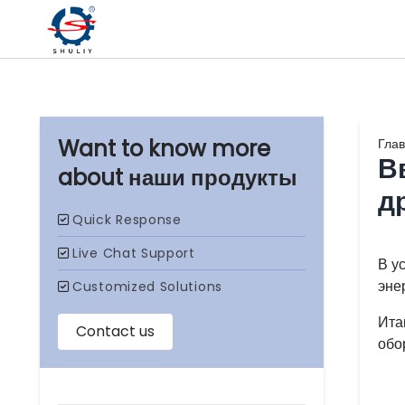
Гла
В
наши продукты
д
В у
эне
Ита
обо