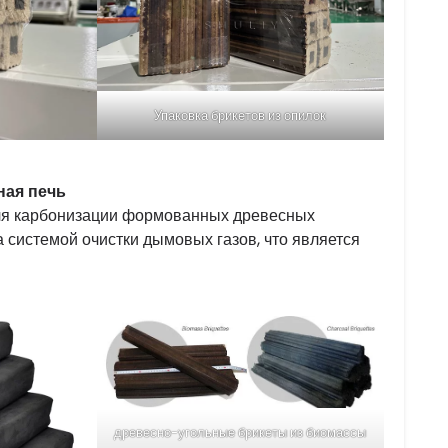
Упаковка брикетов из опилок
ная печь
для карбонизации формованных древесных
а системой очистки дымовых газов, что является
древесно-угольные брикеты из биомассы