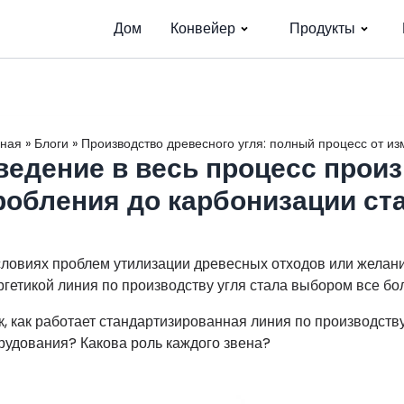
Дом
Конвейер
Продукты
вная
»
Блоги
»
Производство древесного угля: полный процесс от и
ведение в весь процесс произ
робления до карбонизации ст
словиях проблем утилизации древесных отходов или желан
ргетикой линия по производству угля стала выбором все бо
к, как работает стандартизированная линия по производст
рудования? Какова роль каждого звена?