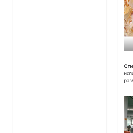
Сти
исп
раз