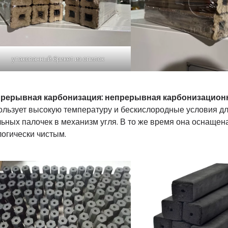
упакованный брикет из опилок
рерывная карбонизация: непрерывная карбонизацион
ользует высокую температуру и бескислородные условия 
льных палочек в механизм угля. В то же время она оснащен
логически чистым.