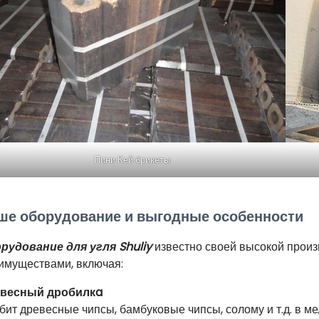
Пини Кей брикеты
ше оборудование и выгодные особенности
рудование для угля Shuliy
известно своей высокой произ
имуществами, включая:
весный дробилкa
бит древесные чипсы, бамбуковые чипсы, солому и т.д. в ме