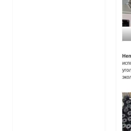
Неп
исп
уго
эко