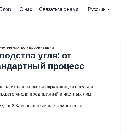
Блоги
О нас
Связаться с нами
Русский
змельчения до карбонизации
водства угля: от
андартный процесс
ия заняться защитой окружающей среды и
льшего числа предприятий и частных лиц.
ву угля? Каковы ключевые компоненты