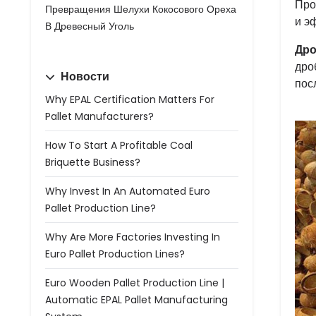
Про
Превращения Шелухи Кокосового Ореха
и э
В Древесный Уголь
Дро
дро
Новости
пос
Why EPAL Certification Matters For
Pallet Manufacturers?
How To Start A Profitable Coal
Briquette Business?
Why Invest In An Automated Euro
Pallet Production Line?
Why Are More Factories Investing In
Euro Pallet Production Lines?
Euro Wooden Pallet Production Line |
Automatic EPAL Pallet Manufacturing