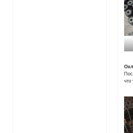
Охл
Пос
что