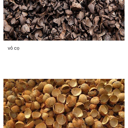
vỏ cọ