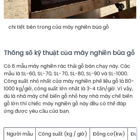
chi tiết bên trong của máy nghiền búa gỗ
Thông số kỹ thuật của máy nghiền búa gỗ
Có 6 mẫu máy nghiền rác thải gỗ bán chạy này. Các
mẫu là SL-60, SL-70, SL-70, SL-80, SL-90 và SL-1000.
Công suất nhỏ nhất của máy nghiền phế liệu gỗ là 80-
1000 kg/giờ, công suất lớn nhất là 3-4 tấn/giờ. Vì vậy,
dù là nhà máy chế biến gỗ nhỏ hay nhà máy chế biến
gỗ lớn thì chiếc máy nghiền gỗ này đều có thể đáp
ứng được yêu cầu của bạn.
Người mẫu
Công suất (kg / giờ)
Động cơ(kw)
Đườ