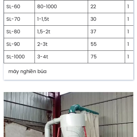
SL-60
80-1000
22
1
SL-70
1-1,5t
30
1
SL-80
1,5-2t
37
1
SL-90
2-3t
55
1
SL-1000
3-4t
75
1
máy nghiền búa