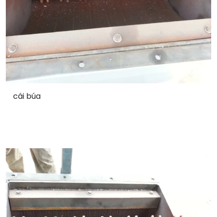
cái búa