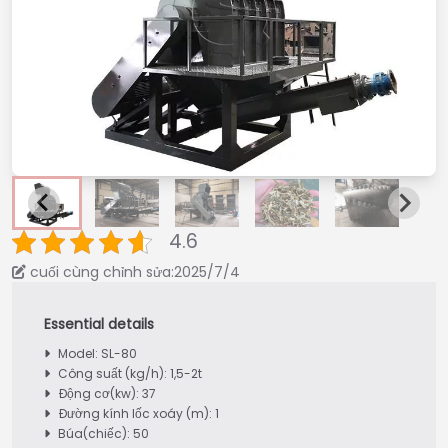
4.6
cuối cùng chỉnh sửa:2025/7/4
Model: SL-80
Công suất (kg/h): 1,5-2t
Động cơ(kw): 37
Đường kính lốc xoáy (m): 1
Búa(chiếc): 50