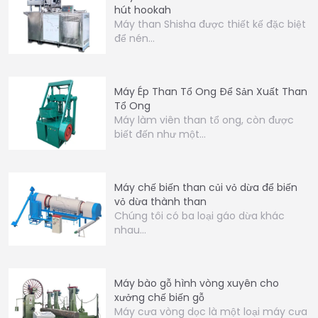
hút hookah
Máy than Shisha được thiết kế đặc biệt
để nén…
Máy Ép Than Tổ Ong Để Sản Xuất Than
Tổ Ong
Máy làm viên than tổ ong, còn được
biết đến như một…
Máy chế biến than củi vỏ dừa để biến
vỏ dừa thành than
Chúng tôi có ba loại gáo dừa khác
nhau…
Máy bào gỗ hình vòng xuyên cho
xưởng chế biến gỗ
Máy cưa vòng dọc là một loại máy cưa