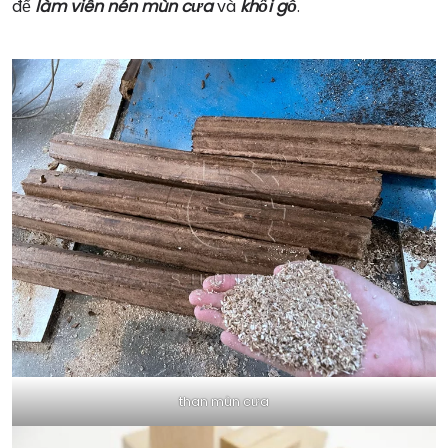
để
làm viên nén mùn cưa
và
khối gỗ
.
than mùn cưa