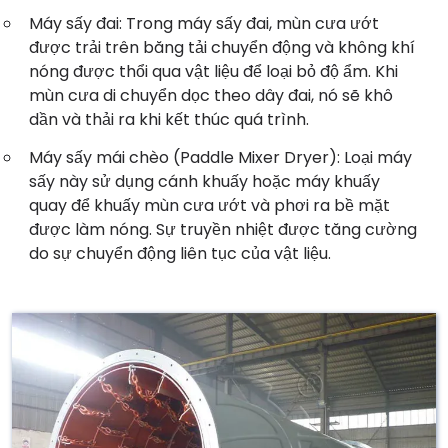
Máy sấy đai: Trong máy sấy đai, mùn cưa ướt
được trải trên băng tải chuyển động và không khí
nóng được thổi qua vật liệu để loại bỏ độ ẩm. Khi
mùn cưa di chuyển dọc theo dây đai, nó sẽ khô
dần và thải ra khi kết thúc quá trình.
Máy sấy mái chèo (Paddle Mixer Dryer): Loại máy
sấy này sử dụng cánh khuấy hoặc máy khuấy
quay để khuấy mùn cưa ướt và phơi ra bề mặt
được làm nóng. Sự truyền nhiệt được tăng cường
do sự chuyển động liên tục của vật liệu.