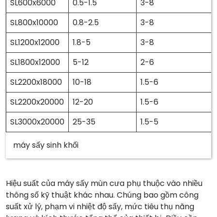
SL600x6000
0.5-1.5
3-8
SL800x10000
0.8-2.5
3-8
SL1200x12000
1.8-5
3-8
SL1800x12000
5-12
2-6
SL2200x18000
10-18
1.5-6
SL2200x20000
12-20
1.5-6
SL3000x20000
25-35
1.5-5
máy sấy sinh khối
Hiệu suất của máy sấy mùn cưa phụ thuộc vào nhiều
thông số kỹ thuật khác nhau. Chúng bao gồm công
suất xử lý, phạm vi nhiệt độ sấy, mức tiêu thụ năng