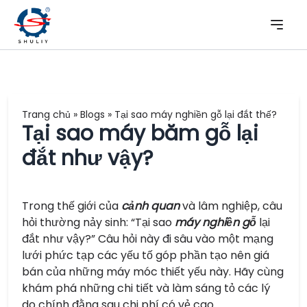
Trang chủ
»
Blogs
»
Tại sao máy nghiền gỗ lại đắt thế?
Tại sao máy băm gỗ lại
đắt như vậy?
Trong thế giới của
cảnh quan
và lâm nghiệp, câu
hỏi thường nảy sinh: “Tại sao
máy nghiền gỗ
lại
đắt như vậy?” Câu hỏi này đi sâu vào một mạng
lưới phức tạp các yếu tố góp phần tạo nên giá
bán của những máy móc thiết yếu này. Hãy cùng
khám phá những chi tiết và làm sáng tỏ các lý
do chính đằng sau chi phí có vẻ cao.