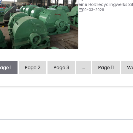
eine Holzrecyclingwerksta
10-03-2026
Page
1
Page
2
Page
3
…
Page
11
We