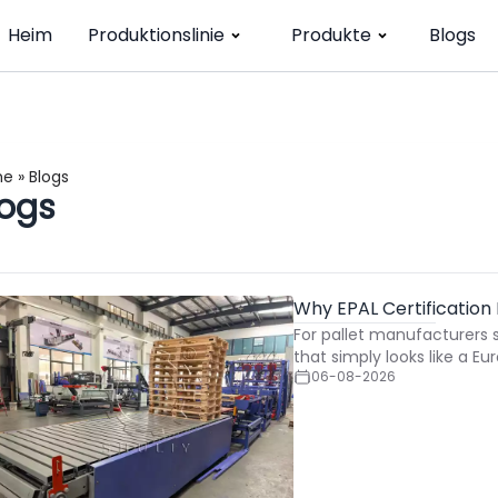
Heim
Produktionslinie
Produkte
Blogs
me
»
Blogs
logs
Why EPAL Certification
For pallet manufacturers 
that simply looks like a E
06-08-2026