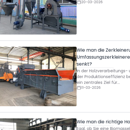
20-03-2026
Wie man die Zerkleineru
Umfassungszerkleinere
senkt?
In der Holzverarbeitungs-
der Produktionseffizienz b
ein zentrales Ziel für…
11-03-2026
Wie man die richtige 
Egal, ob Sie eine Biomasse