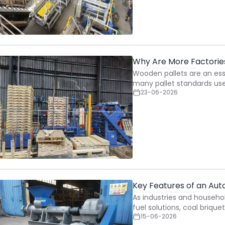
Why Are More Factories 
Wooden pallets are an es
many pallet standards us
23-06-2026
Key Features of an Aut
As industries and househo
fuel solutions, coal briqu
15-06-2026