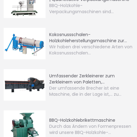
BBQ-Holzkohle-
Verpackungsmaschinen sind
spezialisierte Geräte, die dafür
entwickelt wurden…
Kokosnussschalen-
Holzkohleherstellungsmaschine zur
Umwandlung von Kokosnussschalen in
Wir haben drei verschiedene Arten von
Holzkohle
Kokosnussschalen…
Umfassender Zerkleinerer zum
Zerkleinern von Paletten,
Holzmaterialien
Der umfassende Brecher ist eine
Maschine, die in der Lage ist,… zu
zerkleinern.
BBQ-Holzkohlebrikettmaschine
Durch das Ändern von Formenpressen
wird unsere BBQ-Holzkohle-