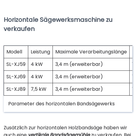
Horizontale Sägewerksmaschine zu
verkaufen
Modell
Leistung
Maximale Verarbeitungslänge
M
SL-XJ59
4 kW
3,4 m (erweiterbar)
1
SL-XJ69
4 kW
3,4 m (erweiterbar)
1
SL-XJ89
7,5 kW
3,4 m (erweiterbar)
1
Parameter des horizontalen Bandsägewerks
Zusätzlich zur horizontalen Holzbandsäge haben wir
auch eine
vertikale Bandsägemühle
zu verkaufen. Bei