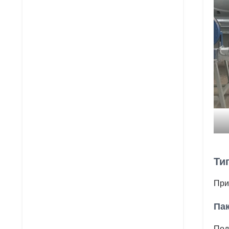
Ти
При
Пак
Под