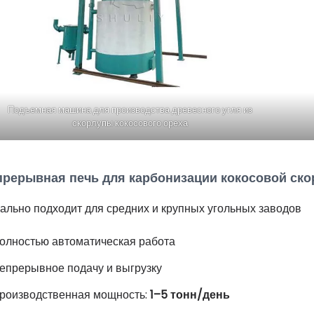
Подъемная машина для производства древесного угля из
скорлупы кокосового ореха
прерывная печь для карбонизации кокосовой ск
ально подходит для средних и крупных угольных заводов
олностью автоматическая работа
епрерывное подачу и выгрузку
роизводственная мощность:
1–5 тонн/день