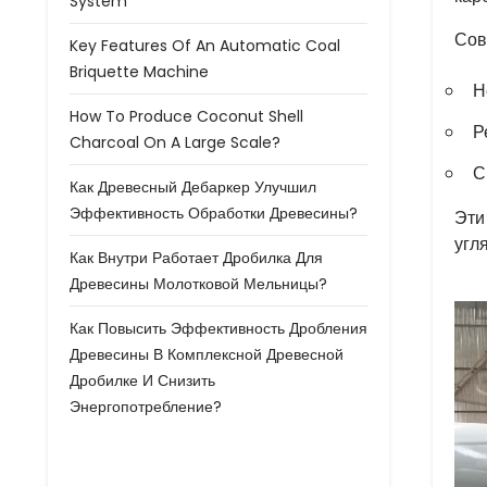
System
Сов
Key Features Of An Automatic Coal
Briquette Machine
Н
How To Produce Coconut Shell
Р
Charcoal On A Large Scale?
С
Как Древесный Дебаркер Улучшил
Эффективность Обработки Древесины?
Эти
угл
Как Внутри Работает Дробилка Для
Древесины Молотковой Мельницы?
Как Повысить Эффективность Дробления
Древесины В Комплексной Древесной
Дробилке И Снизить
Энергопотребление?