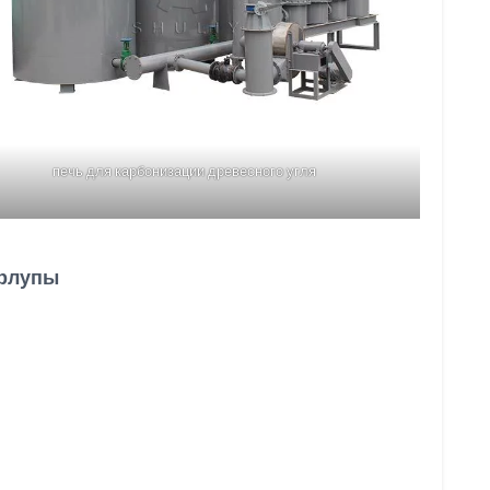
печь для карбонизации древесного угля
орлупы