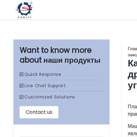
Гла
заво
наши продукты
К
д
у
Пла
пра
Маш
явл