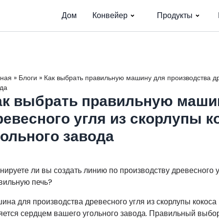
Дом
Конвейер
Продукты
вная
»
Блоги
»
Как выбрать правильную машину для производства дре
да
ак выбрать правильную маши
ревесного угля из скорлупы к
гольного завода
нируете ли вы создать линию по производству древесного уг
вильную печь?
ина для производства древесного угля из скорлупы кокоса
яется сердцем вашего угольного завода. Правильный выбо