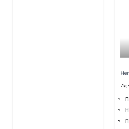
Не
Иде
П
Н
П