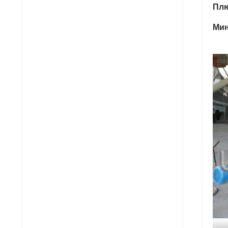
Пл
Ми