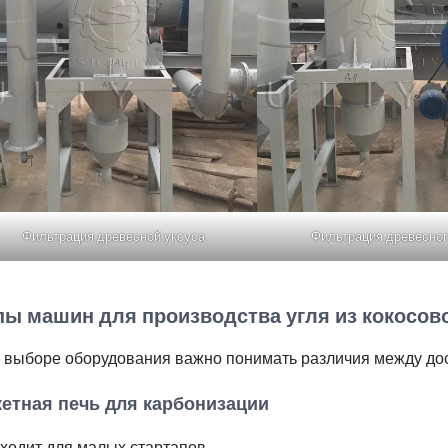
Фильтрация древесной уксуса
Фильтрация древесног
пы машин для производства угля из кокосов
 выборе оборудования важно понимать различия между до
етная печь для карбонизации
ходит для малых стартапов