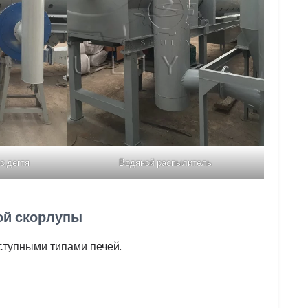
о дегтя
Водяной распылитель
ой скорлупы
ступными типами печей.