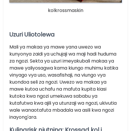
kolkrossmaskin
Uzuri Uliotolewa
Mali ya makaa ya mawe yana uwezo wa
kunyonya zaidi ya uchujaji wa maji hadi huduma
za ngozi. Sekta ya uzuri imeyakubali makaa ya
mawe yaliyosagwa kama kiungo muhimu katika
vinyago vya uso, wasafishaji, na viungo vya
kuondoa seli za ngozi. Uwezo wa makaa ya
mawe kutoa uchafu na mafuta kupita kiasi
kutoka kwa ngozi umekuwa sababu ya
kutafutwa kwa ajili ya utunzaji wa ngozi, ukivutia
wale wanaotafuta mbadala wa asili kwa ngozi
inayong'ara.
Kulinarisk njutning: Krossad kol i