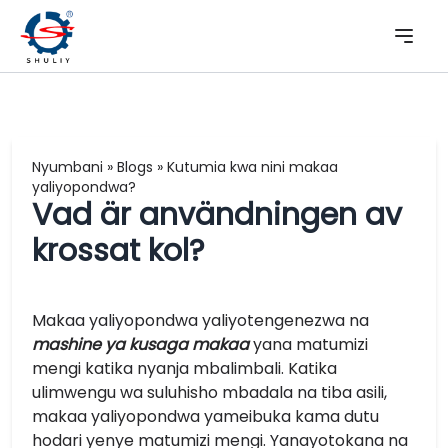
Nyumbani
»
Blogs
»
Kutumia kwa nini makaa
yaliyopondwa?
Vad är användningen av
krossat kol?
Makaa yaliyopondwa yaliyotengenezwa na
mashine ya kusaga makaa
yana matumizi
mengi katika nyanja mbalimbali. Katika
ulimwengu wa suluhisho mbadala na tiba asili,
makaa yaliyopondwa yameibuka kama dutu
hodari yenye matumizi mengi. Yanayotokana na