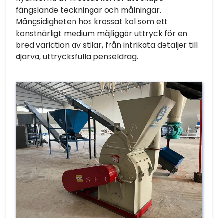
fängslande teckningar och målningar.
Mångsidigheten hos krossat kol som ett
konstnärligt medium möjliggör uttryck för en
bred variation av stilar, från intrikata detaljer till
djärva, uttrycksfulla penseldrag.