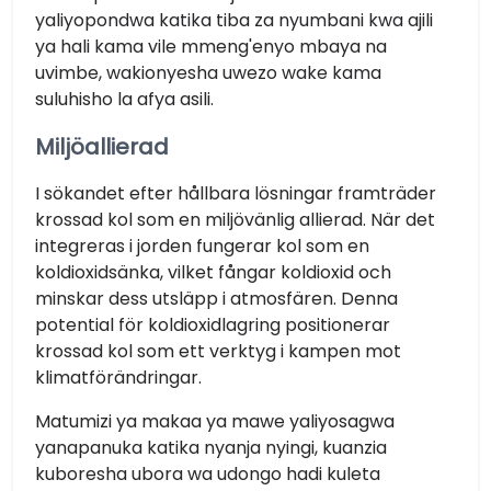
yaliyopondwa katika tiba za nyumbani kwa ajili
ya hali kama vile mmeng'enyo mbaya na
uvimbe, wakionyesha uwezo wake kama
suluhisho la afya asili.
Miljöallierad
I sökandet efter hållbara lösningar framträder
krossad kol som en miljövänlig allierad. När det
integreras i jorden fungerar kol som en
koldioxidsänka, vilket fångar koldioxid och
minskar dess utsläpp i atmosfären. Denna
potential för koldioxidlagring positionerar
krossad kol som ett verktyg i kampen mot
klimatförändringar.
Matumizi ya makaa ya mawe yaliyosagwa
yanapanuka katika nyanja nyingi, kuanzia
kuboresha ubora wa udongo hadi kuleta