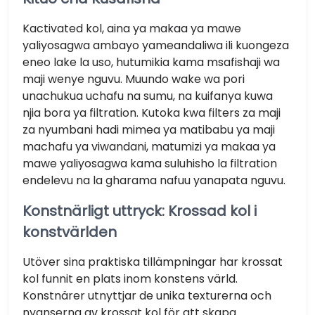
Kactivated kol, aina ya makaa ya mawe
yaliyosagwa ambayo yameandaliwa ili kuongeza
eneo lake la uso, hutumikia kama msafishaji wa
maji wenye nguvu. Muundo wake wa pori
unachukua uchafu na sumu, na kuifanya kuwa
njia bora ya filtration. Kutoka kwa filters za maji
za nyumbani hadi mimea ya matibabu ya maji
machafu ya viwandani, matumizi ya makaa ya
mawe yaliyosagwa kama suluhisho la filtration
endelevu na la gharama nafuu yanapata nguvu.
Konstnärligt uttryck: Krossad kol i
konstvärlden
Utöver sina praktiska tillämpningar har krossat
kol funnit en plats inom konstens värld.
Konstnärer utnyttjar de unika texturerna och
nyanserna av krossat kol för att skapa