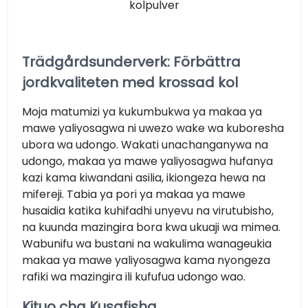
kolpulver
Trädgårdsunderverk: Förbättra
jordkvaliteten med krossad kol
Moja matumizi ya kukumbukwa ya makaa ya
mawe yaliyosagwa ni uwezo wake wa kuboresha
ubora wa udongo. Wakati unachanganywa na
udongo, makaa ya mawe yaliyosagwa hufanya
kazi kama kiwandani asilia, ikiongeza hewa na
mifereji. Tabia ya pori ya makaa ya mawe
husaidia katika kuhifadhi unyevu na virutubisho,
na kuunda mazingira bora kwa ukuaji wa mimea.
Wabunifu wa bustani na wakulima wanageukia
makaa ya mawe yaliyosagwa kama nyongeza
rafiki wa mazingira ili kufufua udongo wao.
Kituo cha Kusafisha