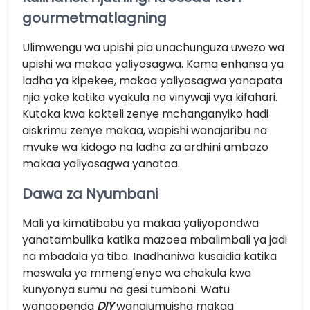
gourmetmatlagning
Ulimwengu wa upishi pia unachunguza uwezo wa
upishi wa makaa yaliyosagwa. Kama enhansa ya
ladha ya kipekee, makaa yaliyosagwa yanapata
njia yake katika vyakula na vinywaji vya kifahari.
Kutoka kwa kokteli zenye mchanganyiko hadi
aiskrimu zenye makaa, wapishi wanajaribu na
mvuke wa kidogo na ladha za ardhini ambazo
makaa yaliyosagwa yanatoa.
Dawa za Nyumbani
Mali ya kimatibabu ya makaa yaliyopondwa
yanatambulika katika mazoea mbalimbali ya jadi
na mbadala ya tiba. Inadhaniwa kusaidia katika
maswala ya mmeng'enyo wa chakula kwa
kunyonya sumu na gesi tumboni. Watu
wanaopenda
DIY
wanajumuisha makaa