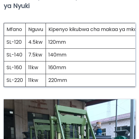
ya Nyuki
Mfano
Nguvu
Kipenyo kikubwa cha makaa ya mka
SL-120
4.5kw
120mm
SL-140
7.5kw
140mm
SL-160
11kw
160mm
SL-220
11kw
220mm