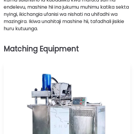
endelevu, mashine hii ina jukumu muhimu katika sekta
nyingi, ikichangia ufanisi wa nishati na uhifadhi wa
mazingira. Ikiwa unahitaji mashine hii, tafadhali jisikie
huru kutuunga.