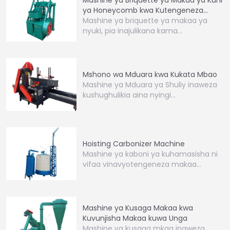
ya Honeycomb kwa Kutengeneza
Honercomb
Mashine ya briquette ya makaa ya
nyuki, pia inajulikana kama…
Mshono wa Mduara kwa Kukata Mbao
Mashine ya Mduara ya Shuliy inaweza
kushughulikia aina nyingi…
Hoisting Carbonizer Machine
Mashine ya kaboni ya kuhamasisha ni
vifaa vinavyotengeneza makaa…
Mashine ya Kusaga Makaa kwa
Kuvunjisha Makaa kuwa Unga
Mashine ya kusaga mkaa inaweza