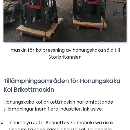
maskin för kolpressning av honungskaka såld till
Storbritannien
Tillämpningsområden för Honungskaka
Kol Brikettmaskin
Honungskaka kol brikettmaskin har omfattande
tillämpningar inom flera industrier, inklusive:
Industri ya Joto: Briquettes za mchele wa asali
zinatumika sana kama chanzo safi na chenye