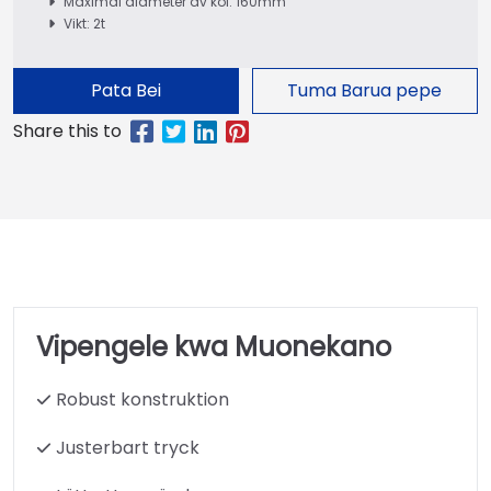
Maximal diameter av kol: 160mm
Vikt: 2t
Pata Bei
Tuma Barua pepe
Vipengele kwa Muonekano
Robust konstruktion
Justerbart tryck