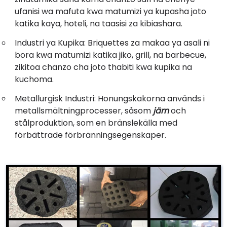
ufanisi wa mafuta kwa matumizi ya kupasha joto
katika kaya, hoteli, na taasisi za kibiashara.
Industri ya Kupika: Briquettes za makaa ya asali ni
bora kwa matumizi katika jiko, grill, na barbecue,
zikitoa chanzo cha joto thabiti kwa kupika na
kuchoma.
Metallurgisk Industri: Honungskakorna används i
metallsmältningprocesser, såsom
järn
och
stålproduktion, som en bränslekälla med
förbättrade förbränningsegenskaper.