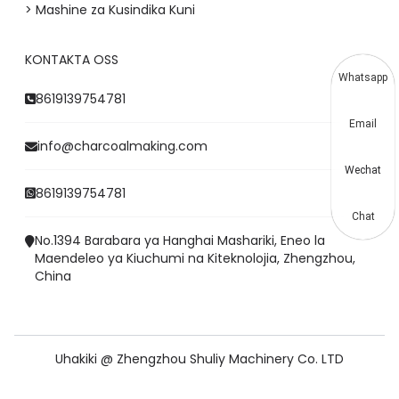
> Mashine za Kusindika Kuni
KONTAKTA OSS
Whatsapp
8619139754781
Email
info@charcoalmaking.com
Wechat
8619139754781
Chat
No.1394 Barabara ya Hanghai Mashariki, Eneo la
Maendeleo ya Kiuchumi na Kiteknolojia, Zhengzhou,
China
Uhakiki @ Zhengzhou Shuliy Machinery Co. LTD