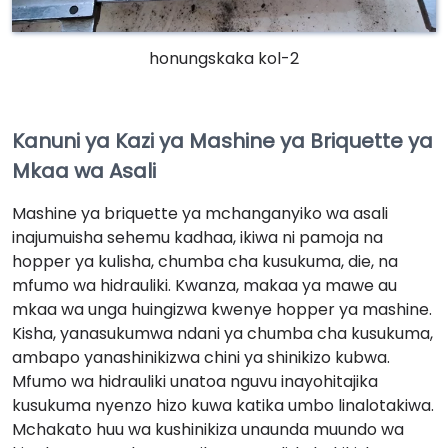
honungskaka kol-2
Kanuni ya Kazi ya Mashine ya Briquette ya
Mkaa wa Asali
Mashine ya briquette ya mchanganyiko wa asali
inajumuisha sehemu kadhaa, ikiwa ni pamoja na
hopper ya kulisha, chumba cha kusukuma, die, na
mfumo wa hidrauliki. Kwanza, makaa ya mawe au
mkaa wa unga huingizwa kwenye hopper ya mashine.
Kisha, yanasukumwa ndani ya chumba cha kusukuma,
ambapo yanashinikizwa chini ya shinikizo kubwa.
Mfumo wa hidrauliki unatoa nguvu inayohitajika
kusukuma nyenzo hizo kuwa katika umbo linalotakiwa.
Mchakato huu wa kushinikiza unaunda muundo wa