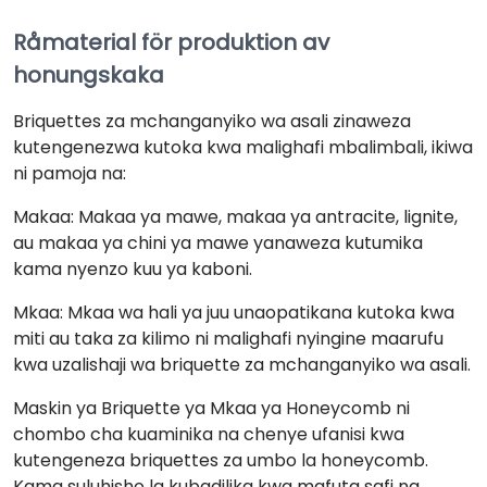
Råmaterial för produktion av
honungskaka
Briquettes za mchanganyiko wa asali zinaweza
kutengenezwa kutoka kwa malighafi mbalimbali, ikiwa
ni pamoja na:
Makaa: Makaa ya mawe, makaa ya antracite, lignite,
au makaa ya chini ya mawe yanaweza kutumika
kama nyenzo kuu ya kaboni.
Mkaa: Mkaa wa hali ya juu unaopatikana kutoka kwa
miti au taka za kilimo ni malighafi nyingine maarufu
kwa uzalishaji wa briquette za mchanganyiko wa asali.
Maskin ya Briquette ya Mkaa ya Honeycomb ni
chombo cha kuaminika na chenye ufanisi kwa
kutengeneza briquettes za umbo la honeycomb.
Kama suluhisho la kubadilika kwa mafuta safi na