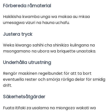
Förbereda råmaterial
Hakikisha kwamba unga wa makaa au mkaa
umesagwa vizuri na hauna uchafu.
Justera tryck
Weka kiwango sahihi cha shinikizo kulingana na
msongamano na ubora wa briquette unaotaka.
Underhålla utrustning
Rengör maskinen regelbundet för att ta bort
eventuella rester och smörja rörliga delar för smidig
drift.
Säkerhetsåtgärder
Fuata itifaki za usalama na miongozo wakati wa