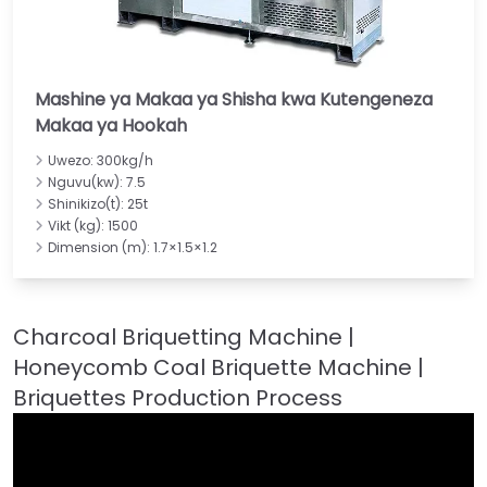
Mashine ya Makaa ya Shisha kwa Kutengeneza
Makaa ya Hookah
Uwezo: 300kg/h
Nguvu(kw): 7.5
Shinikizo(t): 25t
Vikt (kg): 1500
Dimension (m): 1.7×1.5×1.2