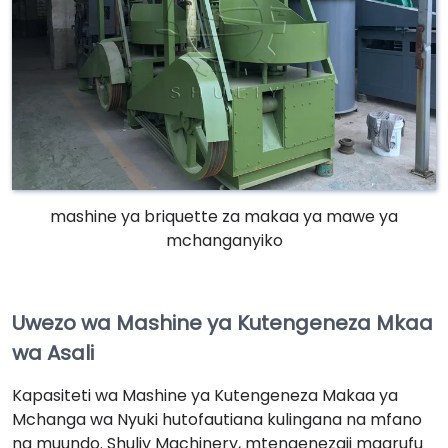
mashine ya briquette za makaa ya mawe ya
mchanganyiko
Uwezo wa Mashine ya Kutengeneza Mkaa
wa Asali
Kapasiteti wa Mashine ya Kutengeneza Makaa ya
Mchanga wa Nyuki hutofautiana kulingana na mfano
na muundo. Shuliy Machinery, mtengenezaji maarufu