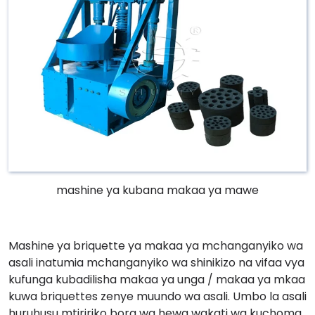
mashine ya kubana makaa ya mawe
Mashine ya briquette ya makaa ya mchanganyiko wa
asali inatumia mchanganyiko wa shinikizo na vifaa vya
kufunga kubadilisha makaa ya unga / makaa ya mkaa
kuwa briquettes zenye muundo wa asali. Umbo la asali
huruhusu mtiririko bora wa hewa wakati wa kuchoma,