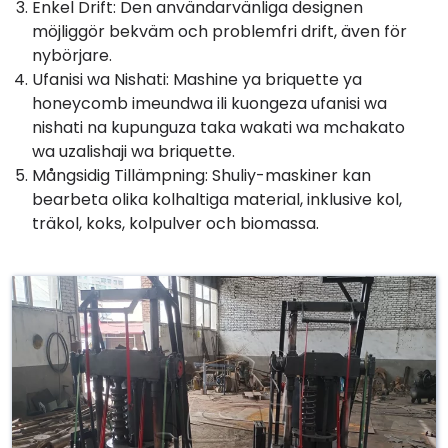
Enkel Drift: Den användarvänliga designen
möjliggör bekväm och problemfri drift, även för
nybörjare.
Ufanisi wa Nishati: Mashine ya briquette ya
honeycomb imeundwa ili kuongeza ufanisi wa
nishati na kupunguza taka wakati wa mchakato
wa uzalishaji wa briquette.
Mångsidig Tillämpning: Shuliy-maskiner kan
bearbeta olika kolhaltiga material, inklusive kol,
träkol, koks, kolpulver och biomassa.