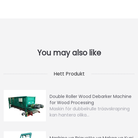
Hett Produkt
Double Roller Wood Debarker Machine
for Wood Processing
Maskin för dubbelrulle träavskrapning
kan hantera olika…
Mashine ya Briquette ya Makaa ya Kuni