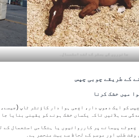
جانوروں کی بستر کے لئے استعمال۔
ے کے طریقے چوبی چپس
ا میں خشک کرنا
پس کو ایک دھوپ دار، اچھی ہوا دار کاؤنٹر ٹاپ (جیسے، 
گی سے ہلائیں تاکہ یکساں خشک ہونے کو یقینی بنایا جا 
 چھوٹے پیمانے پر کارروائیوں یا ہنگامی استعمال کے لیے
وقت طلب اور موسم کے لحاظ سے بہت منحصر ہے۔