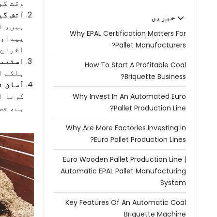
وقت کو
آتش گی
خبریں
ہیں، ل
Why EPAL Certification Matters For
پیداوا
Pallet Manufacturers?
اخراج 
استعما
How To Start A Profitable Coal
ہلکے ا
Briquette Business?
آسان ن
کرنا ا
Why Invest In An Automated Euro
ہے، جس
Pallet Production Line?
Why Are More Factories Investing In
Euro Pallet Production Lines?
Euro Wooden Pallet Production Line |
Automatic EPAL Pallet Manufacturing
System
Key Features Of An Automatic Coal
Briquette Machine