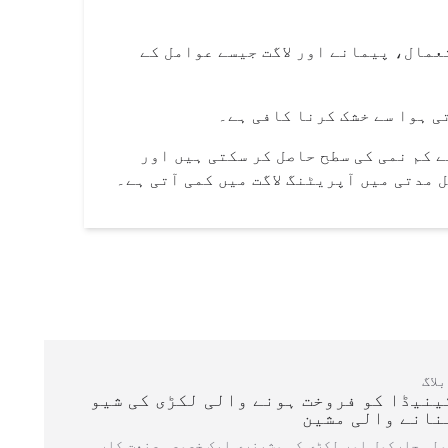
عمال، پیمانے اور لاگت جیسے عوامل کے
ی ہوا سے خشک کرنا کافی ہے۔
 کم نمی کی سطح حاصل کر سکتی ہیں اور
 مدتی میں آپریٹنگ لاگت میں کمی آتی ہے۔
بلاگ
ینیڈا کو فروخت ہونے والی لکڑی کی شیو
نانے والی مشین
ولی چارکول اور لکڑی کی مشینری ایک خصوصی صنعت کار