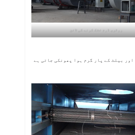
روٹری ڈرم خشک کرنے کی لائن
اور بیلٹ کے پار گرم ہوا پھونکی جاتی ہے