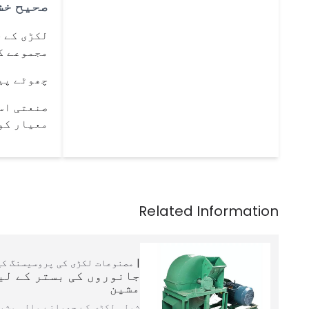
صحیح خش
لکڑی کے چ
مجموعے ک
چھوٹے پی
صنعتی اس
معیار کو 
مصنوعات
لکڑی کی پروسیسنگ کی
جانوروں کی بستر کے لی
مشین
شولی لکڑی کے چھیلنے والی مشین