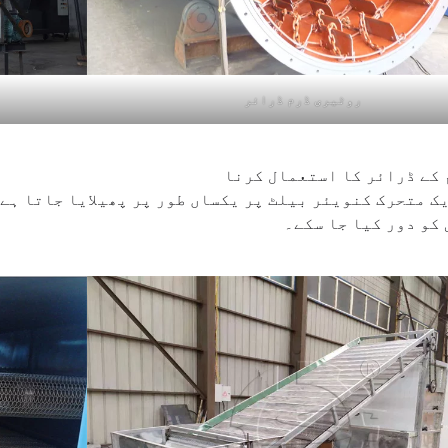
روٹیری ڈرم ڈرائر
 کے ڈرائر کا استعمال کرنا
ک متحرک کنویئر بیلٹ پر یکساں طور پر پھیلایا جاتا ہے 
کو دور کیا جا سکے۔