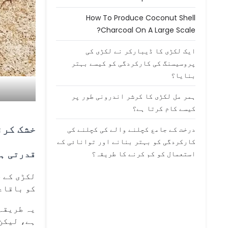
How To Produce Coconut Shell
Charcoal On A Large Scale?
ایک لکڑی کا ڈیبارکر نے لکڑی کی
پروسیسنگ کی کارکردگی کو کیسے بہتر
بنایا؟
ہمر مل لکڑی کا کرشر اندرونی طور پر
کیسے کام کرتا ہے؟
خشک کرن
درخت کے جامع کچلنے والے کی کچلنے کی
کارکردگی کو بہتر بنانے اور توانائی کے
قدرتی ہو
استعمال کو کم کرنے کا طریقہ؟
لکڑی کے چ
کو باقاعد
یہ طریقہ
ہے، لیکن 