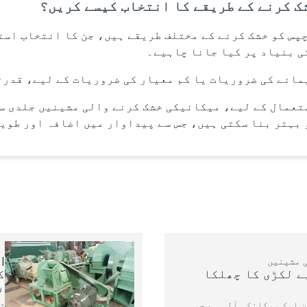
ک کرنے کے طریقے کا انتخاب کیسے کریں؟
پس کو خشک کرنے کے مختلف طریقے ہیں، جن کا انتخاب است
ی بنیاد پر کیا جانا چاہیے۔
مانے کی ضروریات یا کم معیار کی ضروریات کے لیے، قدرت
تعمال کے لیے، میکانیکی خشک کرنے والی مشینیں جلدی سے
بہتر بنا سکتی ہیں، جس سے پیداوار میں اضافہ اور طویل
 مشینیں
ے لکڑی کا چھلکا
ک
ب
 ایک میکانکی آلہ ہے جو
ش