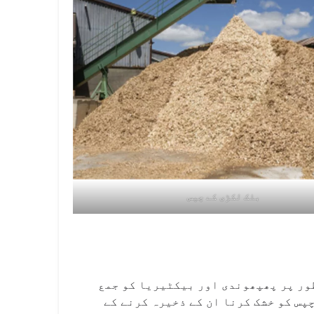
بلک لکڑی کے چپس
ور پر پھپھوندی اور بیکٹیریا کو جمع
پس کو خشک کرنا ان کے ذخیرہ کرنے کے