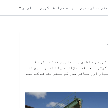
ارے بارے میں
ہم سے رابطہ کریں
اردو
کی وسیع اطلاق ہے۔ تاہم، خشک نہ کیے گئے
کرتی ہے، بلکہ سڑاندھ یا ناکارہ دہن کا
عیار اور معاشی قدر کو بہتر بنانے کے لیے