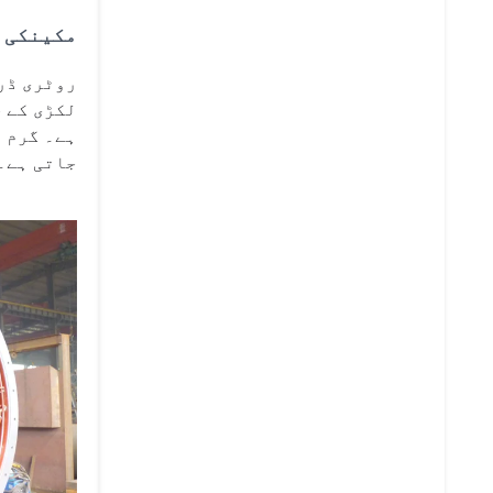
مکینکی 
روٹری ڈر
لکڑی کے چ
ہے۔ گرم ہ
جاتی ہے۔