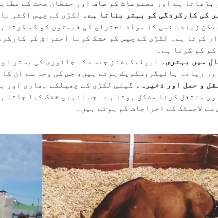
 بڑھاتا ہے اور مصنوعات کو صاف اور حفظان صحت کے مطاب
ر کی کارکردگی کو بہتر بناتا ہے۔
لکڑی کے چپس اکثر با
یکن زیادہ نمی کا مواد احتراق کی قیمتوں کو کم کرتا ہ
ر کرتا ہے۔ لکڑی کے چپس کو خشک کرنا احتراق کی کارکرد
کو کم کرتا ہے۔
ل میں بہتری۔
ایپلیکیشنز جیسے کہ جانوری کی بستر اور 
ور زیادہ ہائیگروسکوپک ہوتے ہیں، جس کی وجہ سے ان کا 
قل و حمل اور ذخیرہ۔
گیلی لکڑی کے چھیلکے بھاری اور بڑ
ور منتقل کرنا مشکل ہوتا ہے۔ جب انہیں خشک کیا جاتا ہے
 سے لاجسٹک کے اخراجات کم ہوتے ہیں۔