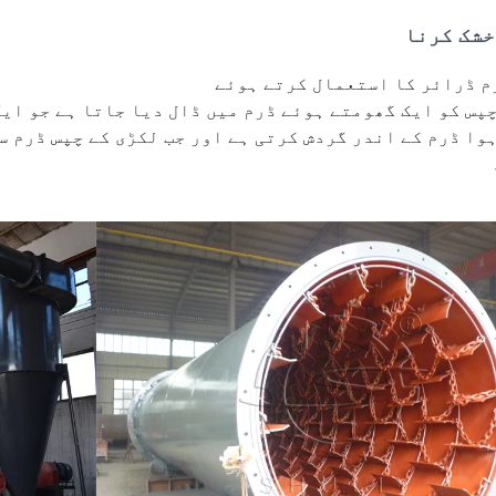
خشک کرنا
م ڈرائر کا استعمال کرتے ہوئے
پس کو ایک گھومتے ہوئے ڈرم میں ڈال دیا جاتا ہے جو ایک
وا ڈرم کے اندر گردش کرتی ہے اور جب لکڑی کے چپس ڈرم س