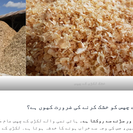
خشک لکڑی کے چپس
 چپس کو خشک کرنے کی ضرورت کیوں ہے؟
ور سڑنے سے روکتا ہے۔
ہائی نمی والے لکڑی کے چپس عام ط
یں، جس کی وجہ سے خراب ہونے کا خدشہ ہوتا ہے۔ لکڑی کے چ