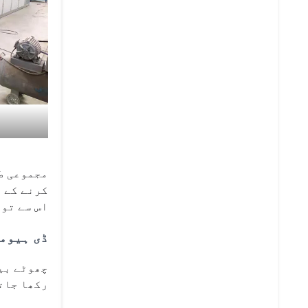
مجموعی ط
کرنے کے ط
اس سے تو
ڈی ہیوم
چھوٹے بی
رکھا جاتا