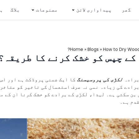
گھر
پیداواری لائن
مصنوعات
بلاگ
ہم
Home
»
Blogs
»
How to Dry Wood 
کے چپس کو خشک کرنے کا طریقہ؟
برادہ
لکڑی کی پروسیسنگ
کا ایک ضمنی پروڈکٹ ہے اور اس 
برادے کی زیادہ نمی نہ صرف استعمال کی تاثیر کو متاثر 
بن سکتی ہے۔ لہذا، لکڑی کے برادے کو خشک کرنا ان کے م
قدم ہے۔