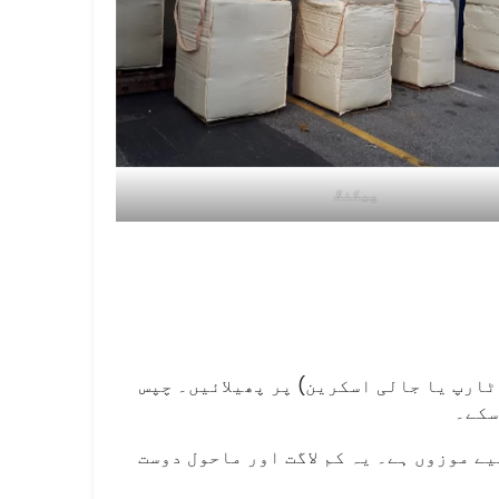
پیکنگ
ٹارپ یا جالی اسکرین) پر پھیلائیں۔ چپس
سکے۔
 موزوں ہے۔ یہ کم لاگت اور ماحول دوست