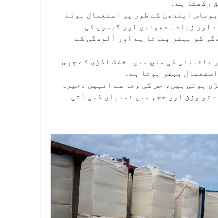
ق رکھتا ہے۔
یوماس ایندھن کے طور پر استعمال ہوتے
ے اور زیادہ دھوئیں اور گیسوں کی
گی کو بہتر بناتا ہے اور آلودگی کے
باغبانی کی ملچ میں۔ خشک لکڑی کے چپس
استعمال بہتر ہوتا ہے۔
ی ہوتی ہیں، جس کی وجہ سے انہیں ذخیرہ
 تو وزن اور حجم میں نمایاں کمی آتی