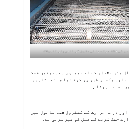
سم کی خشک کرنے والی مشین کی اندرونی تفصیلات
ل بڑی مقدار کے لیے موزوں ہے۔ دونوں خشک
ے اور یکساں طور پر گرم کیا جائے۔ تاہم،
ں اضافہ ہوتا ہے۔
اور درجہ حرارت کے کنٹرول شدہ ماحول میں
رت خشک کرنے کے عمل کو تیز کرتی ہے۔