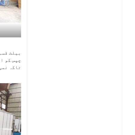
بیلٹ قسم
چپس کو ای
تاکہ نمی 