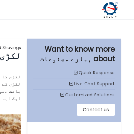
Shavings​?
لکڑی 
ہمارے مصنوعات
لکڑی کا 
لکڑی کے 
باعث بھی 
ایک اہم 