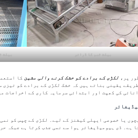
بیلٹ قسم کا ڈرائر
بیلٹ ق
ور پر،
لکڑی کے برادے کو خشک کرنے والی مشین
کا استعما
ریقے یقینی بناتے ہیں کہ خشک لکڑی کے برادے کو تیزی س
انائی کی کھپت اور ابتدائی سرمایہ کاری کے اخراجات می
یڈیفائر
چوں یا خصوصی ایپلی کیشنز کے لیے۔ لکڑی کے چپس کو نمی 
 ہے۔ ڈی ہیومیڈیفائر ہوا سے نمی جذب کرتا ہے جبکہ حرا