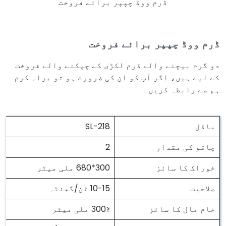
ڈرم ووڈ چپپر برائے فروخت
ڈرم ووڈ چپپر برائے فروخت
دو گرم بیچنے والے ڈرم لکڑی کے چپکنے والے فروخت
کے لیے ہیں، اگر آپ کو ان کی ضرورت ہو تو براہ کرم
ہم سے رابطہ کریں۔
ماڈل
SL-218
چاقو کی مقدار
2
خوراک کا سائز
300*680 ملی میٹر
صلاحیت
10-15 ٹن/گھنٹہ
خام مال کا سائز
≤300 ملی میٹر