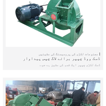
مصنوعات
لکڑی کی پروسیسنگ کی مشینیں
ڈسک ووڈ چپپر برائے لاگ چپس پیداوار
ڈسک لکڑی چپپر ایک قسم کی مشین ہے جو…