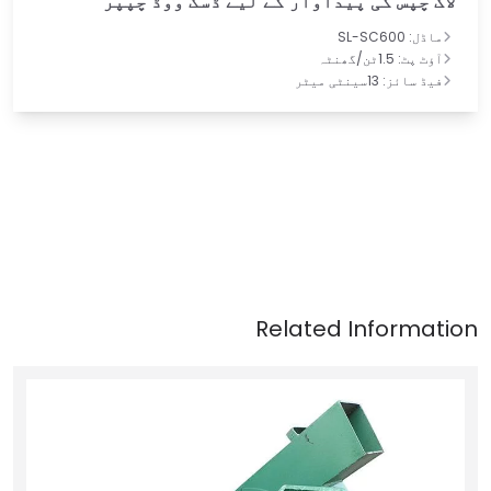
لاگ چپس کی پیداوار کے لیے ڈسک ووڈ چپپر
ماڈل: SL-SC600
آؤٹ پٹ: 1.5ٹن/گھنٹہ
فیڈ سائز: 13سینٹی میٹر