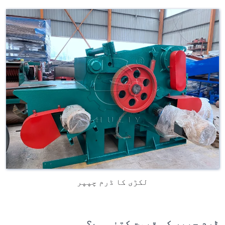
لکڑی کا ڈرم چپپر
ڈرم چپپر کی قیمت کتنی ہے؟