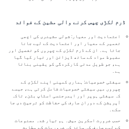
ڈرم لکڑی چپس کرنے والی مشین کے فوائد
اعتمادیت اور معیار: شولی مشینری کی اچھی
تعمیر کے معیار اور اعتمادیت کے لیے جانا
جاتا ہے۔ ان کے ڈرم لکڑی کے چپروں کو تفصیل اور
مضبوط مواد کے ساتھ ڈیزائن اور تیار کیا گیا
ہے، جو طویل مدتی کارکردگی کو یقینی بناتا
ہے۔
سیفٹی خصوصیات: ہماری کمپنی اپنے لکڑی کے
چپروں میں سیفٹی خصوصیات شامل کرتی ہے، جیسے
کہ سیفٹی ہوپر اور ایمرجنسی اسٹاپ بٹن، تاکہ
آپریشن کے دوران صارف کی حفاظت کو ترجیح دی جا
سکے۔
حسب ضرورت اسکرین میش۔ ہم تیار شدہ مصنوعات
کے لیے صارف کی سائز کی ضروریات کے مطابق