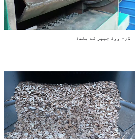
ڈرم ووڈ چپپر کے بلیڈ