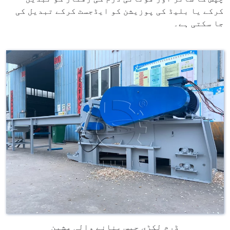
کرکے یا بلیڈ کی پوزیشن کو ایڈجسٹ کرکے تبدیل کی
جا سکتی ہے۔
ڈرم لکڑی چپس بنانے والی مشین