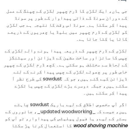
جی ہاں، ایک لکڑی کا ڈرم چپپر لکڑی کے چپنگ کے عمل
کے دوران سونڈ کے ذاتی پیداوار کے طور پر سونڈ
پیدا کر سکتا ہے۔ سونڈ اس وقت کا نتیجہ ہے جب لکڑی
کو لکڑی کے ڈرم چپپر میں بلیڈ یا چھریوں کے ذریعے
کاٹا یا کٹا جاتا ہے۔
لکڑی کے ڈرم چپپر کے ذریعہ پیدا ہونے والے لکڑی کے
چپس کا سائز اور ساخت مشین کے ڈیزائن اور سیٹنگز
کے لحاظ سے مختلف ہو سکتی ہے۔ کچھ ڈرم لکڑی کے چپپر
خاص طور پر چھوٹے لکڑی کے چپس پیدا کرنے کے لئے
ڈیزائن کیے گئے ہیں، جو کہ sawdust کی طرح نظر آ
سکتے ہیں، جبکہ دوسرے بڑے لکڑی کے چپس یا ٹکڑے
پیدا کر سکتے ہیں۔
اگر آپ مخصوص اطلاق کے لیے باریک sawdust چاہتے
ہیں، جیسے کہ_updated woodworking_، جانوروں کے
بستر کے لیے، یا فیول پیلیٹس کی پیداوار، تو آپ کو
wood shaving machine
کا استعمال کرنا پڑ سکتا