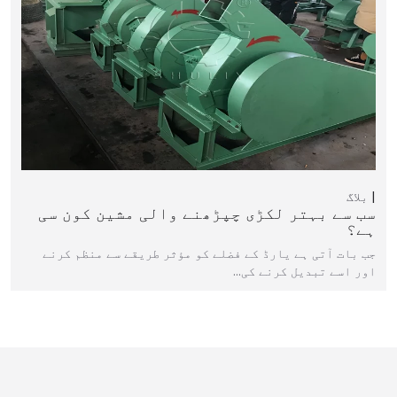
بلاگ
سب سے بہتر لکڑی چپڑھنے والی مشین کون سی
ہے؟
جب بات آتی ہے یارڈ کے فضلے کو مؤثر طریقے سے منظم کرنے
اور اسے تبدیل کرنے کی…