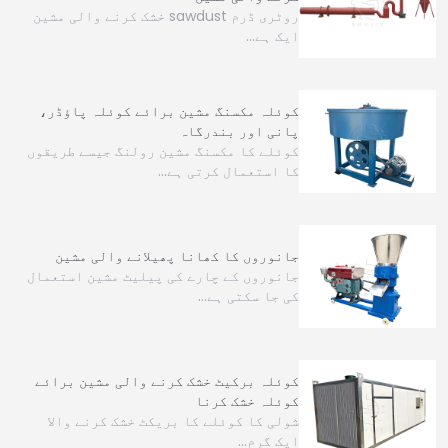
روٹری ڈرم sawdust خشک کرنے والی مشین
ایک ہے…
کوئلہ مکسنگ مشین برائے کوئلہ پاؤڈر،
پانی اور بندرگاہ
کوئلے کا مکسنگ مشین رولنگ جیسے طریقوں
کا استعمال کرتی ہے…
جانوروں کا کھانا پھیلانے والی مشین
جانوروں کے چارے کی پیلیٹ مشین استعمال
کی جا سکتی ہے…
کوئلہ برکیٹ خشک کرنے والی مشین برائے
کوئلہ خشک کرنا
شولی کا کوئلے کا بریکٹ خشک کرنے والا
ایک گرم…