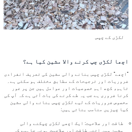
لکڑی کے چپس
اچھا لکڑی چپ کرنے والا مشین کیا ہے؟
"اچھے" لکڑی چپس بنانے والی مشین کی تعریف انفرادی
ضروریات اور ترجیحات کے مطابق مختلف ہو سکتی ہے۔
تاہم، کچھ اہم خصوصیات اور عوامل ہیں جن پر غور
کرنا ضروری ہے جب یہ طے کرنے کی بات آتی ہے کہ آپ کی
مخصوص ضروریات کے لیے لکڑی چپس بنانے والی مشین
کیا چیزیں مناسب بناتی ہیں:
طاقت اور صلاحیت: ایک اچھی لکڑی چپکنے والی
مشین میں اتنی طاقت اور صلاحیت ہونی چاہیے کہ