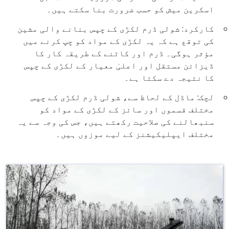
اسکرین میش کو حسب ضرورت بنا سکتے ہیں۔
کارکرد: شولی ڈرم لکڑی کے چپس بنانے والی مشین
کی توقع ہے کہ یہ لکڑی کے مواد کو چپ کرنے میں
مؤثر ہوگی۔ ڈرم اور کاٹنے کے طریقہ کار کا
ڈیزائن مستقل اور اعلیٰ معیار کے لکڑی کے چپس
کا نتیجہ دے سکتا ہے۔
لچک: ماڈل کے لحاظ سے، شولی ڈرم لکڑی کے چپس
مختلف قسموں اور سائز کے لکڑی کے مواد کو
سنبھالنے کی صلاحیت رکھتے ہیں، جس کی وجہ سے یہ
مختلف ایپلیکیشنز کے لیے موزوں ہیں۔