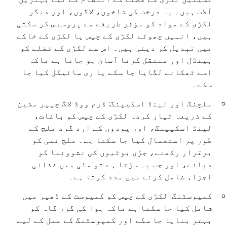
آلات ہیں۔ یہ درخت کی شاخوں، لاگوں، اور دیگر
لکڑی کے مواد کو مؤثر طریقے سے پروسیس کر سکتی
ہیں، انہیں چھوٹے لکڑی کے چپس یا لکڑی کے خاکے
میں تبدیل کر دیتی ہیں۔ اس سے لکڑی کے فضلے کو
ہینڈل اور منتقل کرنا آسان ہو جاتا ہے تاکہ
اسے ٹھکانے لگایا جا سکے یا ری سائیکل کیا جا
سکے۔
ملچنگ اور لینڈ اسکیپنگ: ڈرم ووڈ لاگ چپپر مشین
کے ذریعہ تیار کردہ لکڑی کے چپس کو باغات،
لینڈ اسکیپنگ، اور پودوں کے ارد گرد ملچ کے
طور پر استعمال کیا جا سکتا ہے۔ ملچ نمی کو
برقرار رکھنے، جڑی بوٹیوں کی نشوونما کو
دبانے، اور جب یہ سڑتا ہے تو مٹی میں غذائی
اجزاء شامل کرنے میں مدد کرتا ہے۔
کمپوسٹنگ: لکڑی کے چپس کو کمپوسٹ کے ڈھیر میں
شامل کیا جا سکتا ہے تاکہ ہوا کی گزر گاہ کو
بہتر بنایا جا سکے اور کمپوسٹنگ کے عمل کے لیے