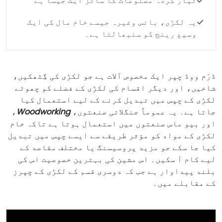
تیار کردہ مصنوعات کا سائز ایک جیسا ہے
یہ لکڑی، بانس وغیرہ جیسے خام مال کی ایک
وسیع رینج کو سنبھالتا ہے۔
ڈرَم ووڈ چپر ایک مخصوص آلات ہے جو لکڑی کی گِٹھکیں،
شاخیں، اور دیگر اقسام کی لکڑی کے فضلے کو چھوٹے
لکڑی کے چپس میں تبدیل کرنے کے لیے استعمال کیا
جاتا ہے۔ یہ عموماً جنگلاتی صنعتوں،
Woodworking
،
اور بیو ماس صنعتوں میں استعمال ہوتا ہے تاکہ خام
لکڑی کے مواد کو مؤثر طریقے سے ایسے چپس میں تبدیل
کیا جا سکے جو مزید پروسیسنگ یا مختلف مقاصد کے
لیے کام آ سکیں۔ اس مشین کی بہترین خصوصیت اس کی
بلند پیداوار ہے جب کہ دوسری قسم کے لکڑی کے چپرز
کے مقابلے میں۔