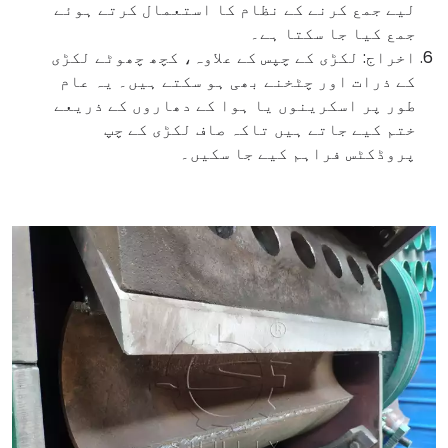
لیے جمع کرنے کے نظام کا استعمال کرتے ہوئے
جمع کیا جا سکتا ہے۔
اخراج: لکڑی کے چپس کے علاوہ، کچھ چھوٹے لکڑی
کے ذرات اور چٹخنے بھی ہو سکتے ہیں۔ یہ عام
طور پر اسکرینوں یا ہوا کے دھاروں کے ذریعے
ختم کیے جاتے ہیں تاکہ صاف لکڑی کے چپ
پروڈکٹس فراہم کیے جا سکیں۔