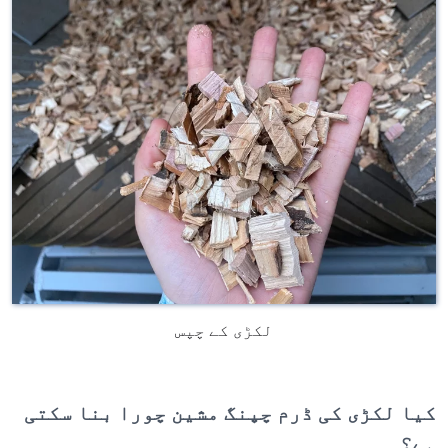
لکڑی کے چپس
کیا لکڑی کی ڈرم چپنگ مشین چورا بنا سکتی
ہے؟