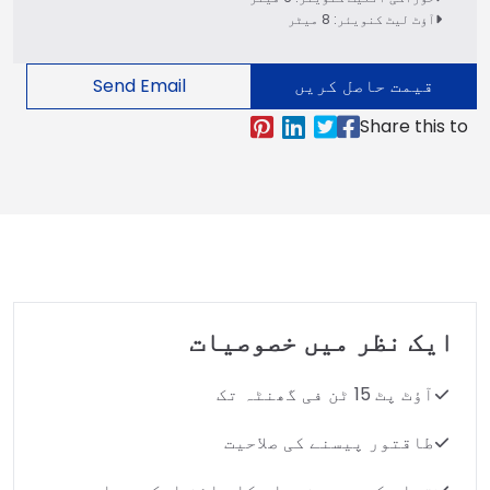
آؤٹ لیٹ کنویئر: 8 میٹر
قیمت حاصل کریں
Send Email
ایک نظر میں خصوصیات
آؤٹ پٹ 15 ٹن فی گھنٹہ تک
طاقتور پیسنے کی صلاحیت