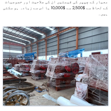
معیار کے چپپر کی قیمتیں ان کی صلاحیت اور خصوصیات
کے لحاظ سے $2,500 سے $10,000 یا اس سے زیادہ ہو سکتی
ہیں۔