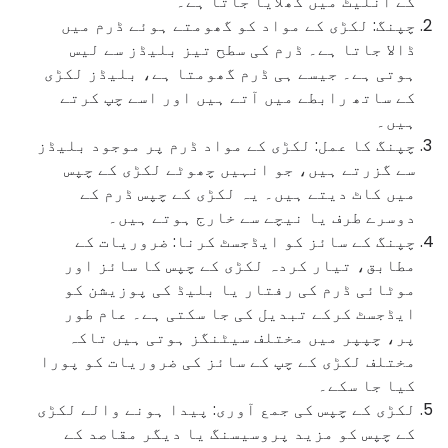
کے انلیٹ میں کھلایا جاتا ہے۔
چپنگ: لکڑی کے مواد کو گھومتے ہوئے ڈرم میں
ڈالا جاتا ہے۔ ڈرم کی سطح تیز بلیڈز سے لیس
ہوتی ہے۔ جیسے ہی ڈرم گھومتا ہے، بلیڈز لکڑی
کے ساتھ رابطے میں آتے ہیں اور اسے چپ کرتے
ہیں۔
چپنگ کا عمل: لکڑی کے مواد ڈرم پر موجود بلیڈز
سے گزرتے ہیں، جو انہیں چھوٹے لکڑی کے چپس
میں کاٹ دیتے ہیں۔ یہ لکڑی کے چپس ڈرم کے
دوسرے طرف یا نیچے سے خارج ہوتے ہیں۔
چپنگ کے سائز کو ایڈجسٹ کرنا: ضروریات کے
مطابق، تیار کردہ لکڑی کے چپس کا سائز اور
موٹائی ڈرم کی رفتار یا بلیڈ کی پوزیشن کو
ایڈجسٹ کرکے تبدیل کی جا سکتی ہے۔ عام طور
پر، چپپر میں مختلف سیٹنگز ہوتی ہیں تاکہ
مختلف لکڑی کے چپ کے سائز کی ضروریات کو پورا
کیا جا سکے۔
لکڑی کے چپس کی جمع آوری: پیدا ہونے والے لکڑی
کے چپس کو مزید پروسیسنگ یا دیگر مقاصد کے