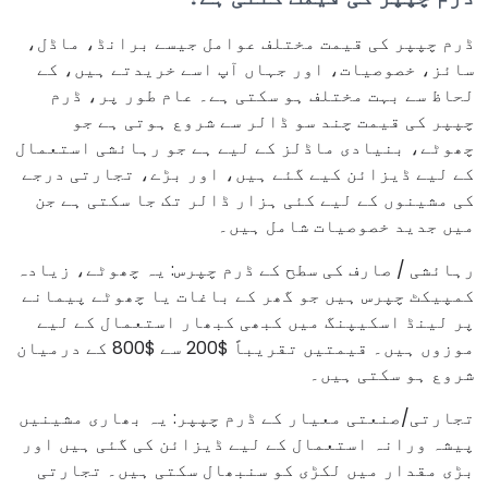
ڈرم چپپر کی قیمت مختلف عوامل جیسے برانڈ، ماڈل،
سائز، خصوصیات، اور جہاں آپ اسے خریدتے ہیں، کے
لحاظ سے بہت مختلف ہو سکتی ہے۔ عام طور پر، ڈرم
چپپر کی قیمت چند سو ڈالر سے شروع ہوتی ہے جو
چھوٹے، بنیادی ماڈلز کے لیے ہے جو رہائشی استعمال
کے لیے ڈیزائن کیے گئے ہیں، اور بڑے، تجارتی درجے
کی مشینوں کے لیے کئی ہزار ڈالر تک جا سکتی ہے جن
میں جدید خصوصیات شامل ہیں۔
رہائشی / صارف کی سطح کے ڈرم چپرس: یہ چھوٹے، زیادہ
کمپیکٹ چپرس ہیں جو گھر کے باغات یا چھوٹے پیمانے
پر لینڈ اسکیپنگ میں کبھی کبھار استعمال کے لیے
موزوں ہیں۔ قیمتیں تقریباً $200 سے $800 کے درمیان
شروع ہو سکتی ہیں۔
تجارتی/صنعتی معیار کے ڈرم چپپر: یہ بھاری مشینیں
پیشہ ورانہ استعمال کے لیے ڈیزائن کی گئی ہیں اور
بڑی مقدار میں لکڑی کو سنبھال سکتی ہیں۔ تجارتی