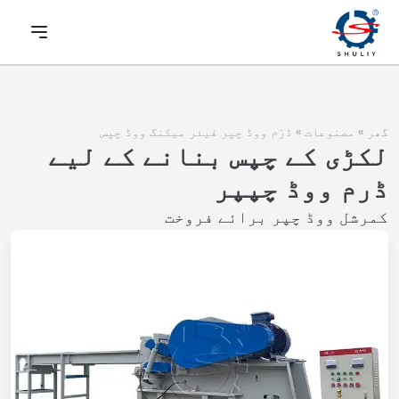
گھر
»
مصنوعات
»
ڈرَم ووڈ چپر فیئر میکنگ ووڈ چپس
لکڑی کے چپس بنانے کے لیے
ڈرم ووڈ چپپر
کمرشل ووڈ چپر برائے فروخت