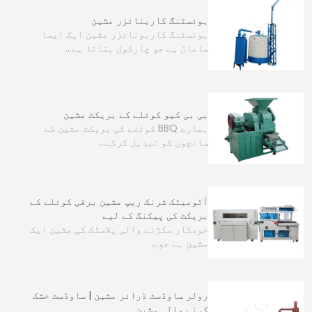
ہوئسٹنگ کاربنائزر مشین
ہوئسٹنگ کاربونائزر مشین ایک ایسا
سامان ہے جو چارکول بناتا ہے…
بی بی کیو کوئلے کے بریکٹ مشین
ہمارے BBQ کوئلے کی بریکٹ مشین کے
سانچوں کو تبدیل کرکے…
آٹومیٹک شرنک ریپ مشین برقی کوئلے کے
بریکٹ کی پیکنگ کے لیے
خودکار سکڑنے والی پلاسٹک کی مشین ایک
مشین ہے جو…
رولر ساوڈسٹ ڈرائر مشین | ساوڈسٹ خشک
کرنے والی مشین