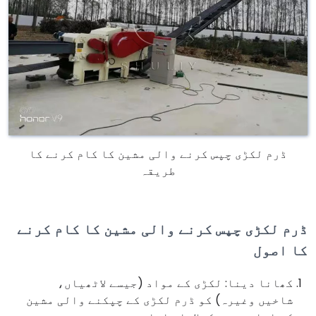
ڈرم لکڑی چپس کرنے والی مشین کا کام کرنے کا
طریقہ
ڈرم لکڑی چپس کرنے والی مشین کا کام کرنے
کا اصول
کھانا دینا: لکڑی کے مواد (جیسے لاٹھیاں،
شاخیں وغیرہ) کو ڈرم لکڑی کے چپکنے والی مشین