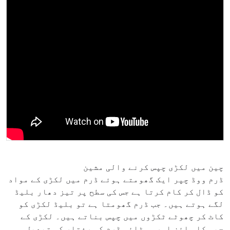
چین میں لکڑی چپس کرنے والی مشین
ڈرم ووڈ چپر ایک گھومتے ہوئے ڈرم میں لکڑی کے مواد
کو ڈال کر کام کرتا ہے جس کی سطح پر تیز دھار بلیڈ
لگے ہوتے ہیں۔ جب ڈرم گھومتا ہے تو بلیڈ لکڑی کو
کاٹ کر چھوٹے ٹکڑوں میں چپس بناتے ہیں۔ لکڑی کے
چپس کا سائز اور موٹائی ڈرم کی رفتار کو تبدیل