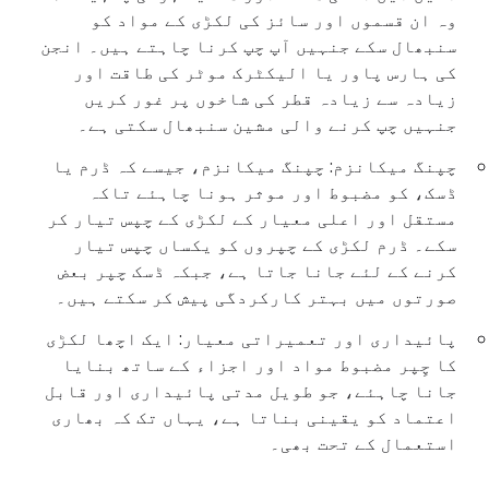
وہ ان قسموں اور سائز کی لکڑی کے مواد کو
سنبھال سکے جنہیں آپ چپ کرنا چاہتے ہیں۔ انجن
کی ہارس پاور یا الیکٹرک موٹر کی طاقت اور
زیادہ سے زیادہ قطر کی شاخوں پر غور کریں
جنہیں چپ کرنے والی مشین سنبھال سکتی ہے۔
چپنگ میکانزم: چپنگ میکانزم، جیسے کہ ڈرم یا
ڈسک، کو مضبوط اور موثر ہونا چاہئے تاکہ
مستقل اور اعلی معیار کے لکڑی کے چپس تیار کر
سکے۔ ڈرم لکڑی کے چپروں کو یکساں چپس تیار
کرنے کے لئے جانا جاتا ہے، جبکہ ڈسک چپر بعض
صورتوں میں بہتر کارکردگی پیش کر سکتے ہیں۔
پائیداری اور تعمیراتی معیار: ایک اچھا لکڑی
کا چِپر مضبوط مواد اور اجزاء کے ساتھ بنایا
جانا چاہئے، جو طویل مدتی پائیداری اور قابل
اعتماد کو یقینی بناتا ہے، یہاں تک کہ بھاری
استعمال کے تحت بھی۔