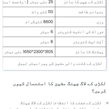
لکڑی کے چپس کا سائز
25 ملی میٹر (ایڈجسٹ ایبل)
بنیادی طاقت
110 کلو واٹ
وزن
8600 کلوگرام
خوراک کی انلیٹ کنویئر
6 میٹر
آؤٹ لیٹ کنویئر
8 میٹر
پیکنگ کا سائز
3105*2300*1650 ملی میٹر
لکڑی کے کٹنے والی مشین کی پیرامیٹر ٹیبل
لکڑی کے لاگ چپنگ مشین کا استعمال کیوں
کریں؟
لکڑی کے فضلے کا انتظام: لکڑی کے لاگ چپنگ
مشینیں لکڑی کے فضلے کے انتظام کے لیے بہترین