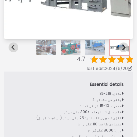
4.7
last edit:2024/6/20
ماڈل: SL-218
چاقو کی مقدار: 2
صلاحیت: 10-15 ٹن فی گھنٹہ
خام مال کا ابعاد: ≤300 ملی میٹر
لکڑی کے چپس کا سائز: 25 ملی میٹر (ایڈجسٹ ایبل)
بنیادی طاقت: 110 کلو واٹ
وزن: 8600 کلوگرام
خوراکی انلیٹ کنویئر: 6 میٹر