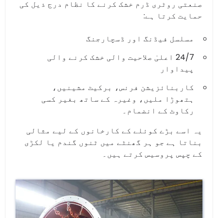
صنعتی روٹری ڈرم خشک کرنے کا نظام درج ذیل کی
حمایت کرتا ہے:
مسلسل فیڈنگ اور ڈسچارجنگ
24/7 اعلیٰ صلاحیت والی خشک کرنے والی
پیداوار
کاربنائزیشن فرنس، برکیٹ مشینیں،
ہتھوڑا ملیں، وغیرہ کے ساتھ بغیر کسی
رکاوٹ کے انضمام۔
یہ اسے بڑے کوئلے کے کارخانوں کے لیے مثالی
بناتا ہے جو ہر گھنٹے میں ٹنوں گندم یا لکڑی
کے چپس پروسیس کرتے ہیں۔