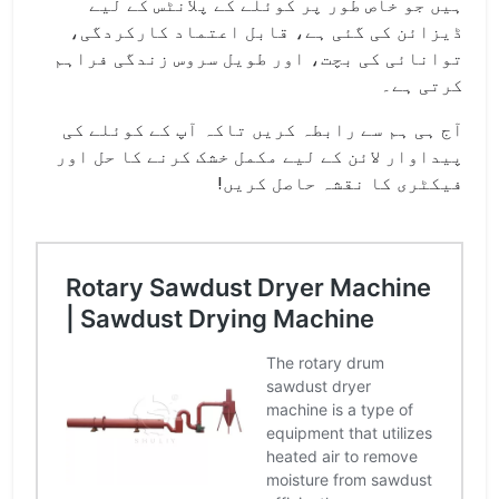
ہیں جو خاص طور پر کوئلے کے پلانٹس کے لیے
ڈیزائن کی گئی ہے، قابل اعتماد کارکردگی،
توانائی کی بچت، اور طویل سروس زندگی فراہم
کرتی ہے۔
آج ہی ہم سے رابطہ کریں تاکہ آپ کے کوئلے کی
پیداوار لائن کے لیے مکمل خشک کرنے کا حل اور
فیکٹری کا نقشہ حاصل کریں!