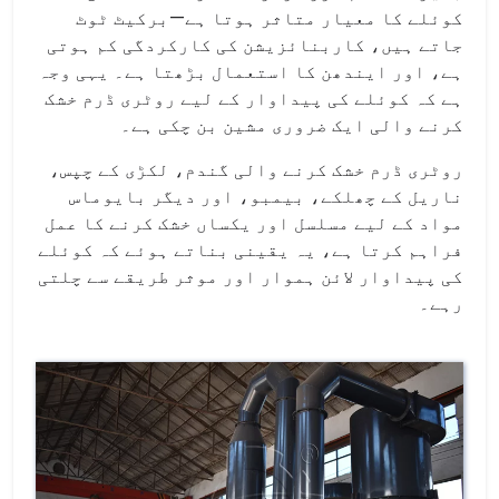
کوئلے کا معیار متاثر ہوتا ہے—برکیٹ ٹوٹ
جاتے ہیں، کاربنائزیشن کی کارکردگی کم ہوتی
ہے، اور ایندھن کا استعمال بڑھتا ہے۔ یہی وجہ
ہے کہ کوئلے کی پیداوار کے لیے روٹری ڈرم خشک
کرنے والی ایک ضروری مشین بن چکی ہے۔
روٹری ڈرم خشک کرنے والی گندم، لکڑی کے چپس،
ناریل کے چھلکے، بیمبو، اور دیگر بایوماس
مواد کے لیے مسلسل اور یکساں خشک کرنے کا عمل
فراہم کرتا ہے، یہ یقینی بناتے ہوئے کہ کوئلے
کی پیداوار لائن ہموار اور موثر طریقے سے چلتی
رہے۔