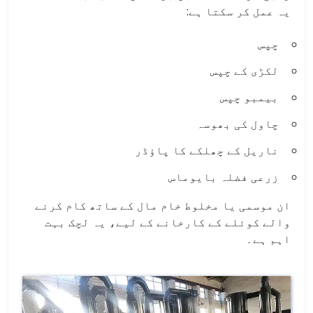
یہ عمل کر سکتا ہے:
چپس
لکڑی کے چپس
بیمبو چپس
چاول کی بھوسہ
ناریل کے چھلکے کا پاؤڈر
زرعی فضلہ بایوماس
ان موسمی یا مخلوط خام مال کے ساتھ کام کرنے
والے کوئلے کے کارخانے کے لیے، یہ لچک بہت
اہم ہے۔