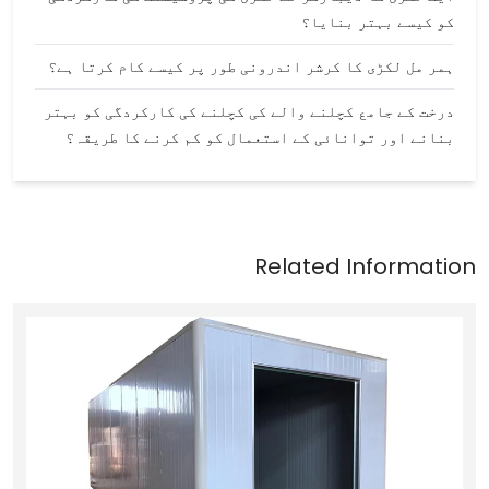
کو کیسے بہتر بنایا؟
ہمر مل لکڑی کا کرشر اندرونی طور پر کیسے کام کرتا ہے؟
درخت کے جامع کچلنے والے کی کچلنے کی کارکردگی کو بہتر
بنانے اور توانائی کے استعمال کو کم کرنے کا طریقہ؟