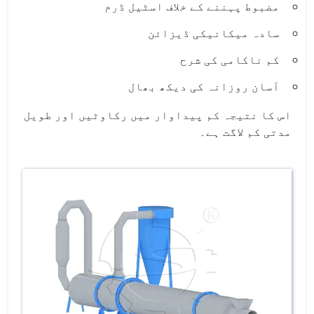
مضبوط پہننے کے خلاف اسٹیل ڈرم
سادہ میکانیکی ڈیزائن
کم ناکامی کی شرح
آسان روزانہ کی دیکھ بھال
اس کا نتیجہ کم پیداوار میں رکاوٹیں اور طویل
مدتی کم لاگت ہے۔