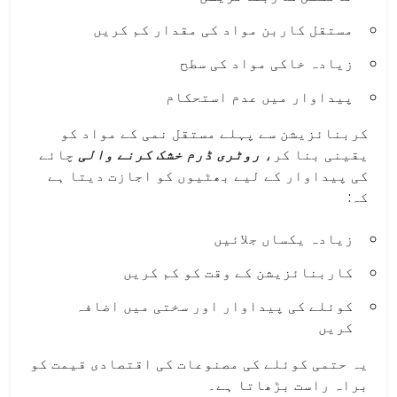
مستقل کاربن مواد کی مقدار کم کریں
زیادہ خاکی مواد کی سطح
پیداوار میں عدم استحکام
کربنائزیشن سے پہلے مستقل نمی کے مواد کو
یقینی بنا کر،
روٹری ڈرم خشک کرنے والی
چائے
کی پیداوار کے لیے بھٹیوں کو اجازت دیتا ہے
کہ:
زیادہ یکساں جلائیں
کاربنائزیشن کے وقت کو کم کریں
کوئلے کی پیداوار اور سختی میں اضافہ
کریں
یہ حتمی کوئلے کی مصنوعات کی اقتصادی قیمت کو
براہ راست بڑھاتا ہے۔