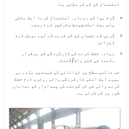
استعمال کو کم کر سکتی ہے:
گرم ہوا کو دوبارہ استعمال کرنا ایک ملٹی
پاس ہیٹ ایکسچینج سٹرکچر کے ذریعے
گرمی کے نقصان کو کم کرنے کے لیے موصل ڈرم
ڈیزائن
زیادہ خشک کرنے کی کارکردگی کو برقرار
رکھنا فی کلو واٹ/گھنٹہ
جب عالمی سطح پر توانائی کی قیمتیں بڑھ رہی
ہیں، ایک اعلیٰ کارکردگی والی روٹری ڈرم خشک
کرنے والی فی ٹن کوئلے کی پیداوار کو نمایاں
طور پر کم کرتی ہے۔