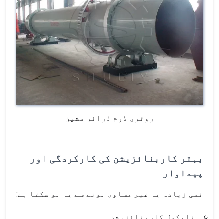
روٹری ڈرم ڈرائر مشین
بہتر کاربنائزیشن کی کارکردگی اور
پیداوار
نمی زیادہ یا غیر مساوی ہونے سے یہ ہو سکتا ہے:
نامکمل کاربنائزیشن