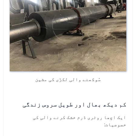
سُوکھنے والی لکڑی کی مشین
کم دیکھ بھال اور طویل سروس زندگی
ایک اچھا روٹری ڈرم خشک کرنے والی کی
خصوصیات: