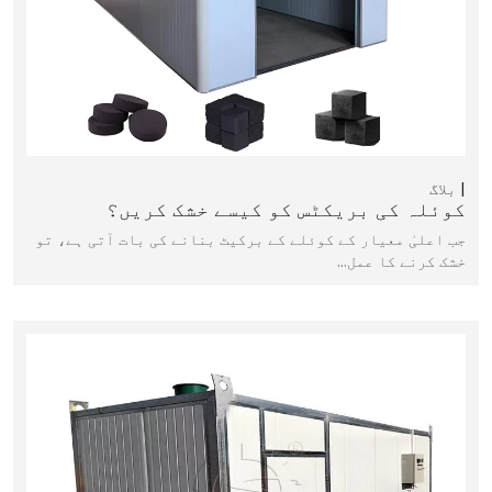
بلاگ
کوئلہ کی بریکٹس کو کیسے خشک کریں؟
جب اعلیٰ معیار کے کوئلے کے برکیٹ بنانے کی بات آتی ہے، تو
خشک کرنے کا عمل…