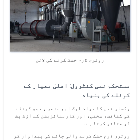
روٹری ڈرم خشک کرنے کی لائن
مستحکم نمی کنٹرول: اعلیٰ معیار کے
کوئلے کی بنیاد
یکساں نمی کا مواد ایک اہم عنصر ہے جو کوئلے
کی کثافت، سختی، اور کاربنائزیشن کے آؤٹ پٹ
کو متاثر کرتا ہے۔
روٹری ڈرم خشک کرنے والی چائے کی پیداوار کو