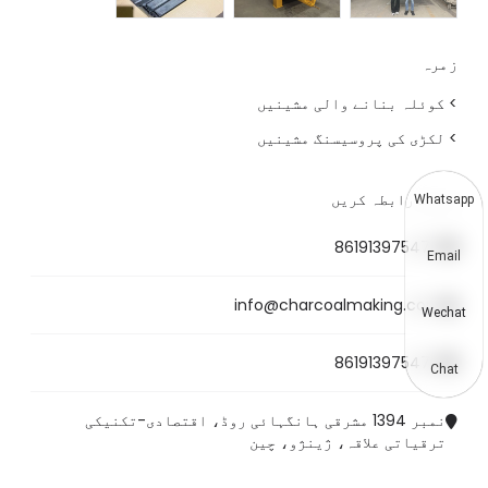
زمرہ
> کوئلہ بنانے والی مشینیں
> لکڑی کی پروسیسنگ مشینیں
ہم سے رابطہ کریں
Whatsapp
8619139754781
Email
info@charcoalmaking.com
Wechat
8619139754781
Chat
نمبر 1394 مشرقی ہانگہائی روڈ، اقتصادی-تکنیکی
ترقیاتی علاقہ، ژینژو، چین