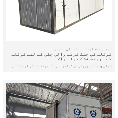
مصنوعات
کوئلہ بنانے کی مشینیں
کوئلے کی خشک کرنے والی چکی کے لیے کوئلے
کے بریکٹ خشک کرنے والا
شولی چارکول بریکیٹس ڈرائر نمی کے مواد کو کم کر سکتا ہے...