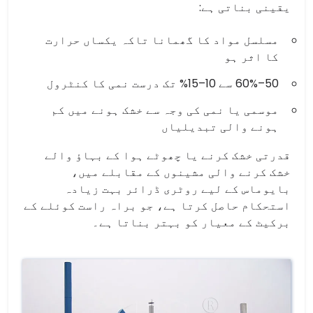
یقینی بناتی ہے:
مسلسل مواد کا گھمانا تاکہ یکساں حرارت
کا اثر ہو
50–60% سے 10–15% تک درست نمی کا کنٹرول
موسمی یا نمی کی وجہ سے خشک ہونے میں کم
ہونے والی تبدیلیاں
قدرتی خشک کرنے یا چھوٹے ہوا کے بہاؤ والے
خشک کرنے والی مشینوں کے مقابلے میں،
بایوماس کے لیے روٹری ڈرائر بہت زیادہ
استحکام حاصل کرتا ہے، جو براہ راست کوئلے کے
برکیٹ کے معیار کو بہتر بناتا ہے۔