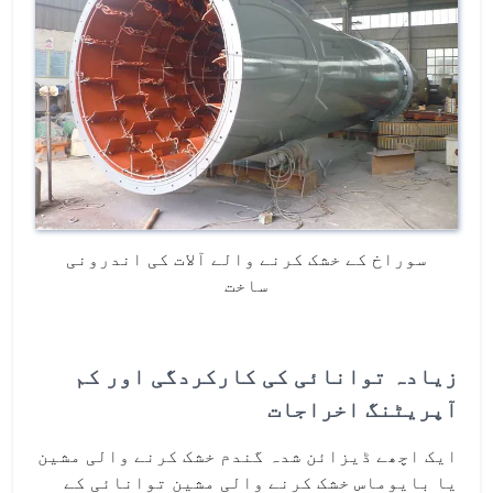
سوراخ کے خشک کرنے والے آلات کی اندرونی
ساخت
زیادہ توانائی کی کارکردگی اور کم
آپریٹنگ اخراجات
ایک اچھے ڈیزائن شدہ گندم خشک کرنے والی مشین
یا بایوماس خشک کرنے والی مشین توانائی کے