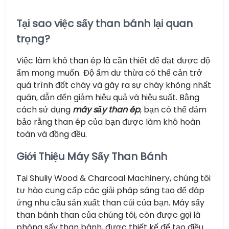
Tại sao việc sấy than bánh lại quan
trọng?
Việc làm khô than ép là cần thiết để đạt được độ
ẩm mong muốn. Độ ẩm dư thừa có thể cản trở
quá trình đốt cháy và gây ra sự cháy không nhất
quán, dẫn đến giảm hiệu quả và hiệu suất. Bằng
cách sử dụng
máy sấy than ép
, bạn có thể đảm
bảo rằng than ép của bạn được làm khô hoàn
toàn và đồng đều.
Giới Thiệu Máy Sấy Than Bánh
Tại Shuliy Wood & Charcoal Machinery, chúng tôi
tự hào cung cấp các giải pháp sáng tạo để đáp
ứng nhu cầu sản xuất than củi của bạn. Máy sấy
than bánh than của chúng tôi, còn được gọi là
phòng sấy than bánh, được thiết kế để tạo điều