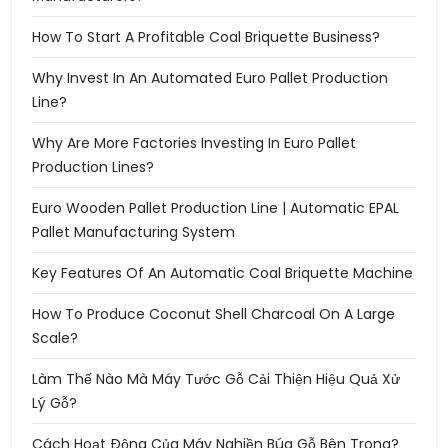
How To Start A Profitable Coal Briquette Business?
Why Invest In An Automated Euro Pallet Production
Line?
Why Are More Factories Investing In Euro Pallet
Production Lines?
Euro Wooden Pallet Production Line | Automatic EPAL
Pallet Manufacturing System
Key Features Of An Automatic Coal Briquette Machine
How To Produce Coconut Shell Charcoal On A Large
Scale?
Làm Thế Nào Mà Máy Tước Gỗ Cải Thiện Hiệu Quả Xử
Lý Gỗ?
Cách Hoạt Động Của Máy Nghiền Búa Gỗ Bên Trong?