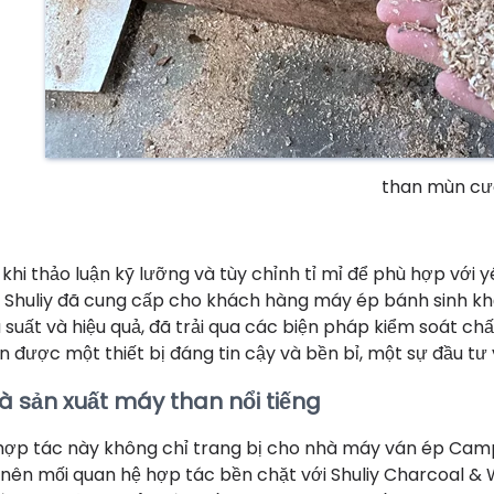
than mùn cư
 khi thảo luận kỹ lưỡng và tùy chỉnh tỉ mỉ để phù hợp với 
, Shuliy đã cung cấp cho khách hàng máy ép bánh sinh khố
u suất và hiệu quả, đã trải qua các biện pháp kiểm soát 
n được một thiết bị đáng tin cậy và bền bỉ, một sự đầu tư 
à sản xuất máy than nổi tiếng
hợp tác này không chỉ trang bị cho nhà máy ván ép Cam
 nên mối quan hệ hợp tác bền chặt với Shuliy Charcoal 