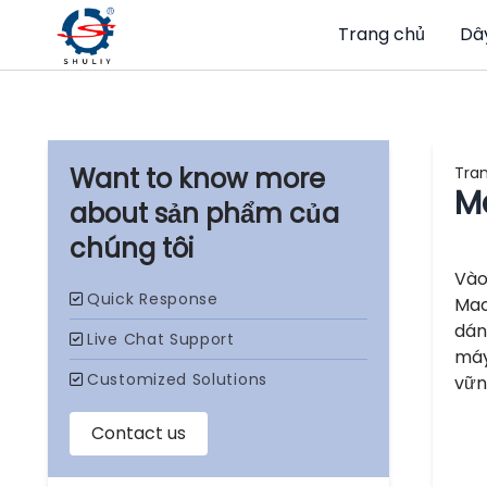
Trang chủ
Dâ
Tra
M
sản phẩm của
chúng tôi
Vào
Mac
dán
máy
vữn