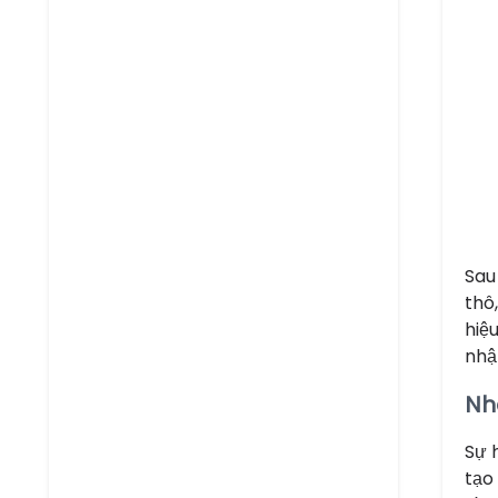
Sau
thô
hiệ
nhậ
Nh
Sự 
tạo