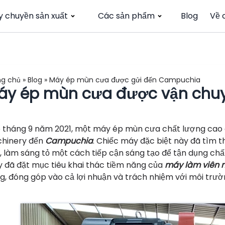
y chuyền sản xuất
Các sản phẩm
Blog
Về 
ng chủ
»
Blog
»
Máy ép mùn cưa được gửi đến Campuchia
áy ép mùn cưa được vận chu
 tháng 9 năm 2021, một máy ép mùn cưa chất lượng cao 
hinery đến
Campuchia
. Chiếc máy đặc biệt này đã tìm 
, làm sáng tỏ một cách tiếp cận sáng tạo để tận dụng chất
 đã đặt mục tiêu khai thác tiềm năng của
máy làm viên 
g, đóng góp vào cả lợi nhuận và trách nhiệm với môi trườ