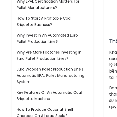
Why EPAL Certification Matters For
Pallet Manufacturers?
How To Start A Profitable Coal
Briquette Business?
Why Invest In An Automated Euro
Th
Pallet Production Line?
Khá
Why Are More Factories Investing In
của
Euro Pallet Production Lines?
lý 
Euro Wooden Pallet Production Line |
bền
Automatic EPAL Pallet Manufacturing
tài
System
Ban
Key Features Of An Automatic Coal
tha
Briquette Machine
sự 
quy
How To Produce Coconut Shell
Charcoal On A Large Scale?