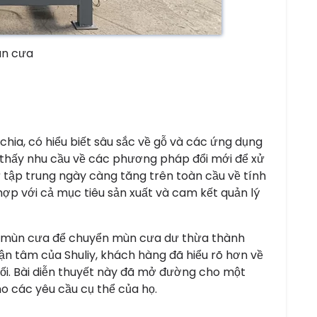
n cưa
ia, có hiểu biết sâu sắc về gỗ và các ứng dụng
 thấy nhu cầu về các phương pháp đổi mới để xử
ự tập trung ngày càng tăng trên toàn cầu về tính
ợp với cả mục tiêu sản xuất và cam kết quản lý
 mùn cưa để chuyển mùn cưa dư thừa thành
tận tâm của Shuliy, khách hàng đã hiểu rõ hơn về
ối. Bài diễn thuyết này đã mở đường cho một
o các yêu cầu cụ thể của họ.