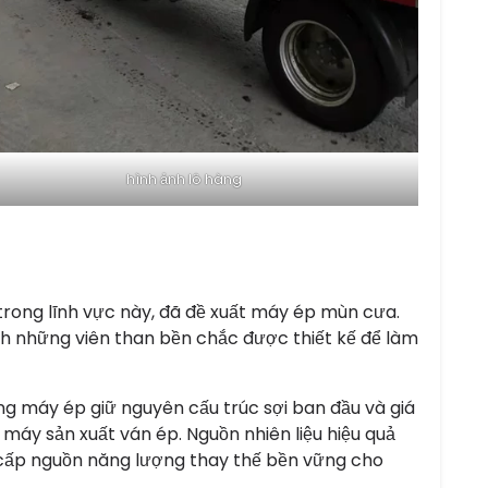
hình ảnh lô hàng
trong lĩnh vực này, đã đề xuất máy ép mùn cưa.
ành những viên than bền chắc được thiết kế để làm
g máy ép giữ nguyên cấu trúc sợi ban đầu và giá
máy sản xuất ván ép. Nguồn nhiên liệu hiệu quả
g cấp nguồn năng lượng thay thế bền vững cho