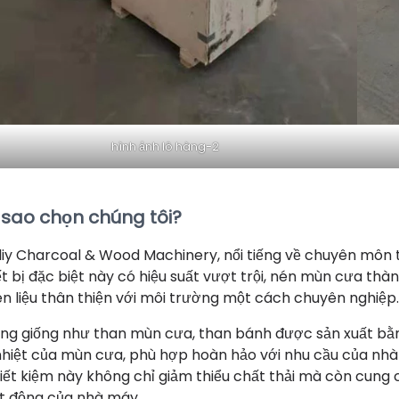
hình ảnh lô hàng-2
i sao chọn chúng tôi?
liy Charcoal & Wood Machinery, nổi tiếng về chuyên môn 
ết bị đặc biệt này có hiệu suất vượt trội, nén mùn cưa th
ên liệu thân thiện với môi trường một cách chuyên nghiệp.
ng giống như than mùn cưa, than bánh được sản xuất bằn
 nhiệt của mùn cưa, phù hợp hoàn hảo với nhu cầu của nhà 
tiết kiệm này không chỉ giảm thiểu chất thải mà còn cun
t động của nhà máy.