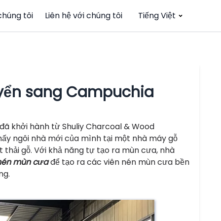
chúng tôi
Liên hệ với chúng tôi
Tiếng Việt
yển sang Campuchia
đã khởi hành từ Shuliy Charcoal & Wood
thấy ngôi nhà mới của mình tại một nhà máy gỗ
 thải gỗ. Với khả năng tự tạo ra mùn cưa, nhà
nén mùn cưa
để tạo ra các viên nén mùn cưa bền
ng.