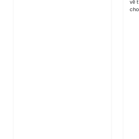
về 
cho