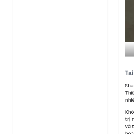
Tạ
Shu
Thi
nhi
Khô
trị
và 
hoạ