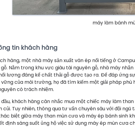
máy làm bánh mù
ông tin khách hàng
ch hàng, một nhà máy sản xuất ván ép nổi tiếng ở Campuch
 gỗ. Nằm trong khu vực giàu tài nguyên gỗ, nhà máy nhận
khối lượng đáng kể chất thải gỗ được tạo ra. Để đáp ứng s
 vững của môi trường, họ đã tìm kiếm một giải pháp phù h
 nguyên có trách nhiệm.
 đầu, khách hàng cân nhắc mua một chiếc máy làm than
n củi. Tuy nhiên, thông qua tư vấn chuyên sâu với đội ngũ 
khác biệt giữa máy than mùn cưa và máy ép bánh sinh kh
ết định sáng suốt ủng hộ việc sử dụng máy ép mùn cưa ch