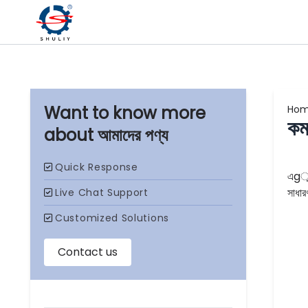
Ho
কম
আমাদের পণ্য
এgুড
সাধার