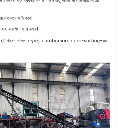
রীণ নখ অপসারণ ব্যবস্থা নখ ও পাতলা ধাতু শীটের সাথে মিশ্রিত কাঠের
োকে গুরুতর ক্ষতি করে।
ায়, ক্রাশিং দক্ষতা কমায়।
 ছোট পরিমাণ পাতলা ধাতু ছাড়া cumbersome pre-sorting-এর