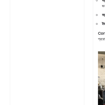
বড
জন
বড
টা
Cor
প্রয়