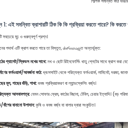
শিল্পিক সমন্বিত কাঠ ভাঙা
্ন 1: এই সমন্বিত ক্রাশারটি ঠিক কি কি প্রক্রিয়া করতে পারে? কি করতে
 সবচেয়ে মূঢ় ও গুরুত্বপূর্ণ প্রশ্ন।
নের পদার্থ এটি ক্রাশ করতে পারে তা বিস্তৃত, ძირითადত অন্তর্ভুক্ত:
ঠের প্যালেট/স্কিডস নখের সাথে:
নখ ও ছোট রিইনফোর্সিং ধাতু প্লেটের সাথে ক্রাশ করা যেতে
র্মাণের ফর্মওয়ার্ক/আবর্জনা কাঠ:
ধ্বংসসাইট থেকে পরিত্যক্ত ফর্মওয়ার্ক, লামিনেট, দরজা, জানা
ছের মূল, গাছের গুঁড়ি, শাখা:
বনজ প্রক্রিয়াকরণ বা ল্যান্ডস্কেপিং বর্জ্য।
িত্যক্ত আসবাবপত্র:
যেমন সোফার ফ্রেম, কাঠের বিছানা, টেবিল, চেয়ার ইত্যাদি। (বড় প
়/বাঁশের বানানো উপাদান:
কৃষি ও বনজ বর্জ্য যা বালার দ্বারা সংকুচিত।