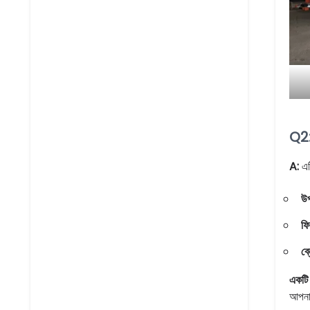
Q2: 
A:
এট
উপ
ফি
ব্
একটি র
আপনার