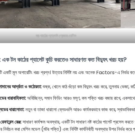
বড় কাঠের প্যালেট শ্রেডার মেশিন
এক টন কাঠের প্যালেট কুচি করতেও সাধারণত কত বিদ্যুৎ খরচ হয়?
ি একটি মূল অপারেটিং খরচ প্রশ্ন। উত্তর নির্দিষ্ট নয় এবং অনেক Factors-এ নির্ভর কর
াদানের আর্দ্রতা ও কঠোরতা:
শুষ্ক, খোলে কাঠ গুঁড়ো কম বিদ্যুৎ খরচ করে, তুলনায় ভেজা, কঠ
ডের ধারাবাহিকতা:
অবিচ্ছিন্ন, সমান ফিডিং আরও মসৃণ, কম শক্তি খরচ বজায় রাখে, একসাথে ব
লেডের ধারালোতা:
নতুন বা তাজা ধারালো ব্লেডগুলি আরও কার্যকরভাবে কাজ করে, স্বাভাবিকভা
েফারেন্স রেঞ্জ:
সাধারণ কার্যক্ষম অবস্থায়, একটি টন সাধারণ নষ্ট কাঠের পালেট প্রসেস করতে 
 নির্বাচন করা মেশিন মডেল (মটর শক্তি) এবং নির্দিষ্ট কার্যনির্বাহী অবস্থার উপর নির্ভর করে 