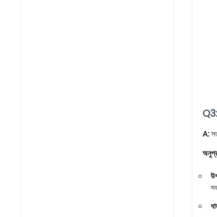
Q3: 
A:
স
অনুপ্
উপ
সব
ধা