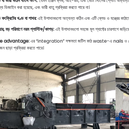
় বা ভারী কঠিন ধাতব অংশ:
: যেমন ইঞ্জিন ব্লক, আই-রড, এবং মোটা স্টিলের প্লেট। অভ্যন্ত
্য ডিজাইন করা হয়েছে, এবং ভারী ধাতু প্রক্রিয়া করতে পারে না।
় কংক্রিটের খণ্ড বা পাথর:
এই উপাদানগুলো অত্যন্ত কঠিন এবং এটি ব্লেড ও যন্ত্রের কাঠাম
য়ার, বড় পরিমাণে নরম প্লাস্টিক/কাপড়:
এই উপাদানগুলো সহজে মূল শ্যাফ্টের চারপাশে জড়িয়ে য
e advantage:
এর “integration” সক্ষমতা জটিল কাঠ waste-এ nails ও
োজন ছাড়া প্রক্রিয়া করতে পারে।