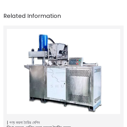
পণ্য
কয়লা তৈরির মেশিন