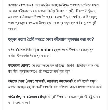
প্রথাগত লাম্প কয়লা এখন আধুনিক ব্যবহারকারীদের প্রয়োজন মেটাতে সক্ষম
নয় যারা পরিষ্কারভাবে জ্বালানো, দীর্ঘস্থায়ী এবং গন্ধহীন বিকল্পগুলি খুঁজছেন।
এর ফলে যান্ত্রিকভাবে উৎপাদিত হুক্কা কয়লার উত্থান ঘটেছে, যা বিশ্বজুড়ে
কয়লা প্রস্তুতকারক এবং উদ্যোক্তাদের জন্য নতুন ব্যবসায়িক সুযোগ সৃষ্টি
করেছে।
হুক্কা কয়লা তৈরি করতে কোন কাঁচামাল ব্যবহার করা হয়?
সঠিক কাঁচামাল নির্বাচন premium হুক্কা কয়লা উৎপাদনের জন্য মূল।
সাধারণ উপকরণগুলির মধ্যে রয়েছে:
নারকেলের ছোবড়া:
এর উচ্চ ঘনত্ব, কম ছাইয়ের পরিমাণ, ধারাবাহিক দহন এবং
গন্ধহীন প্রকৃতির কারণে এটি সবচেয়ে জনপ্রিয় পছন্দ।
বাদামের খোসা (যেমন, আখরোট, কাঠবাদাম, হ্যাজেলনাট):
কৃষি বর্জ্যে সমৃদ্ধ
অঞ্চলে ব্যবহৃত হয়, যা একটি সাশ্রয়ী এবং পরিবেশ-বান্ধব সমাধান প্রদান করে।
কাঠের গুঁড়ো বা কাঠকয়লার গুঁড়ো:
সাশ্রয়ী উৎপাদনের জন্য প্রায়শই বাইন্ডারের
সাথে মেশানো হয়।