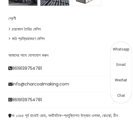
শ্রেণী
> চারকোল তৈরির মেশিন
> কাঠ প্রক্রিয়াকরণ মেশিন
Whatsapp
আমাদের সাথে যোগাযোগ করুন
Email
8619139754781
Wechat
info@charcoalmaking.com
Chat
8619139754781
নং ১৩৯৪ পূর্ব হাংহাই রোড, অর্থনৈতিক-প্রযুক্তিগত উন্নয়ন এলাকা, ঝেংঝো, চীন