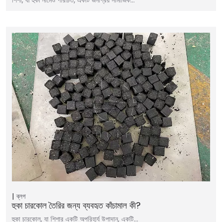
ব্লগ
হুকা চারকোল তৈরির জন্য ব্যবহৃত কাঁচামাল কী?
হুকা চারকোল, যা শিশার একটি অপরিহার্য উপাদান, একটি…