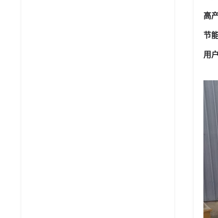
高
节
用