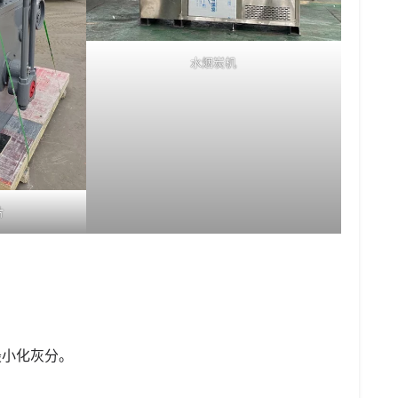
水烟炭机
片
：
最小化灰分。