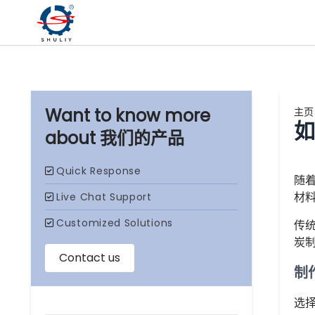
主页
如
我们的产品
随
材
传
炭
制
选