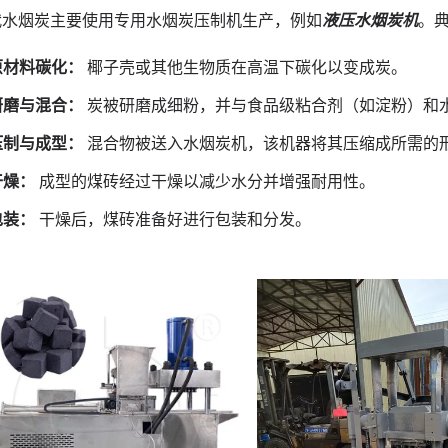
代水烟炭主要使用专用水烟炭压制机生产，例如
液压水烟炭机
。
原材料碳化：
椰子壳或其他生物质在高温下碳化以变成炭。
研磨与混合：
炭被研磨成细粉，并与食品级粘合剂（如淀粉）和
压制与成型：
混合物被送入水烟炭机，该机器将其压缩成所需的
干燥：
成型的煤砖经过干燥以减少水分并增强耐用性。
包装：
干燥后，煤砖准备好进行包装和分发。