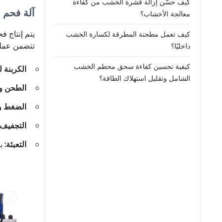
كيف حسّن إزالة قشرة الخشب من كفاءة
آلة فحم 
معالجة الأخشاب؟
يتم إنتاج 
كيف تعمل مطحنة المطرقة لكسارة الخشب
تتضمن عملية
داخليًا؟
كيفية تحسين كفاءة سحق محطم الخشب
الكربنة ل
الشامل وتقليل استهلاك الطاقة؟
الطحن وا
الضغط و
التجفيف
التعبئة:
بع