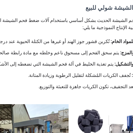
الشيشة شولي للبيع
فحم الشيشة الحديث بشكل أساسي باستخدام آلات ضغط فحم الشيشة 
 الإنتاج النموذجية ما يلي:
لمواد الخام:
تُكربن قشور جوز الهند أو غيرها من الكتلة الحيوية عند در
لمزج:
يتم سحق الفحم إلى مسحوق ناعم وخلطه مع مادة رابطة صالحة ل
التشكيل:
يتم تغذية الخليط في آلة فحم الشيشة التي تضغطه إلى الأش
:
تُجفف الكريات المُشكلة لتقليل الرطوبة وزيادة المتانة.
د التجفيف، تكون الكريات جاهزة للتعبئة والتوزيع.