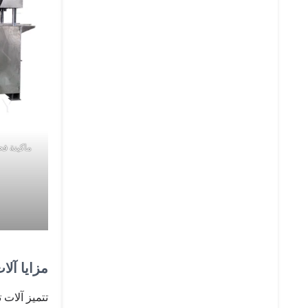
ماكينة فح
مزايا آلا
تتميز آلات 