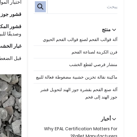
اختيار المو
قشور جوز ال
قشور المكسر
منتج
وصديقًا للبي
آلة قوالب الفحم لصنع قوالب الفحم الحيوي
غبار الخشب
فرن الكربنة لصناعة الفحم
قبل الضغط،
منشار قرصي لقطع الخشب
ماكينة نقالة تخزين خشبية مضغوطة فعالة للبيع
آلة صنع الفحم بقشرة جوز الهند لتحويل قشر
جوز الهند إلى فحم
أخبار
Why EPAL Certification Matters For
Pallet Manufacturers?