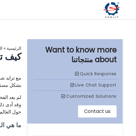
الرئيسية
»
ال
كيف تص
منتجاتنا
مع تزايد ش
بشكل مستمر
لم يعد الف
وقد أدى ذل
حول العالم.
ما هي ال