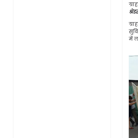
ग्र
श्रेड
ग्र
सुव
में