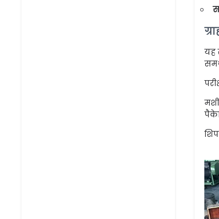
स
ग्र
यह 
समर्
परी
मशी
पैक
शिपम