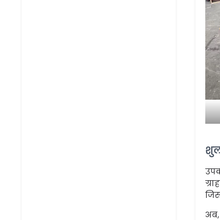
शुल
उपक
ग्र
जिस
अब, 