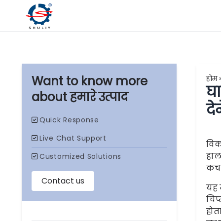
होम
घा
हमारे उत्पाद
दे
विकस
हाल
कचरे
यह 
चिप
होत