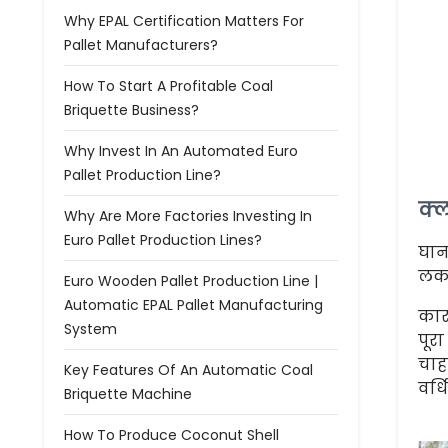
Why EPAL Certification Matters For
Pallet Manufacturers?
How To Start A Profitable Coal
Briquette Business?
Why Invest In An Automated Euro
Pallet Production Line?
क्ल
Why Are More Factories Investing In
Euro Pallet Production Lines?
घाना
लकड़
Euro Wooden Pallet Production Line |
Automatic EPAL Pallet Manufacturing
कार
System
पूर
चाहत
Key Features Of An Automatic Coal
वर्ध
Briquette Machine
How To Produce Coconut Shell