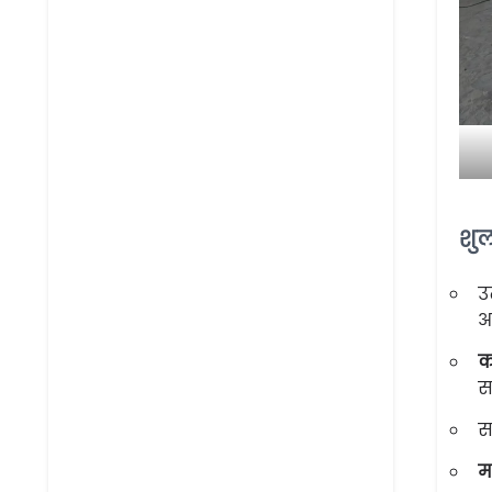
शुल
उ
आ
क
स
स
म