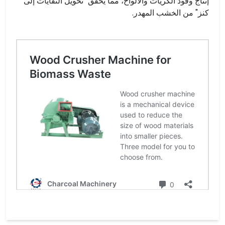
إنتاج وقود الكريات والألواح، مما يحقق "تحويل النفايات إلى
كنز" من الخشب المهدر.