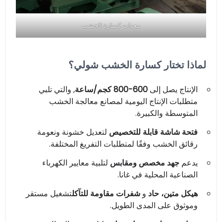
معدات كسارة الخشب
لماذا تختار كسارة الخشب شولي؟
الإنتاج يصل إلى
600-800 كجم/ساعة
, والتي تلبي
متطلبات الإنتاج اليومية لمصانع معالجة الخشب
المتوسطة والكبيرة.
فتحة شاشة قابلة للتخصيص
لتعديل خشونة ونعومة
رقائق الخشب وفقًا لمتطلبات التفريغ المختلفة.
يدعم
جهد مخصص ومقابس
لتلبية معايير الكهرباء
الصناعية المحلية في غانا.
هيكل متين، حاد
و
شفرات مقاومة للتآكل
تشغيل مستقر
وموثوق على المدى الطويل.