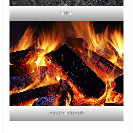
बायोचार
लकड़ी का कोयला ईट