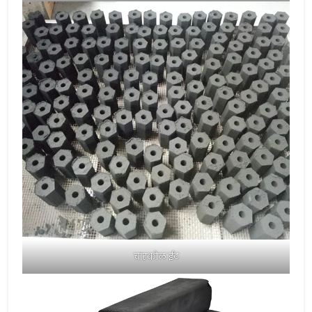
चारकोल ईट