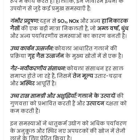
रूप में कार्य करते हैं। हालांकि, इन जीवाश्म ईंधनों के
उपयोग से जुड़े कई प्रमुख समस्याएँ हैं:
गंभीर प्रदूषण:
दहन से
SO₂, NOx
और अन्य
हानिकारक
गैसों
की एक बड़ी मात्रा निकलती है, जो
अम्ल वर्षा, धुंध
और अन्य पर्यावरणीय समस्याओं का कारण बनती है।
उच्च कार्बन उत्सर्जन:
कोयला आधारित गलाने की
प्रक्रिया
गृह गैस उत्सर्जन
के मुख्य स्रोतों में से एक है।
गैर-नवीकरणीय संसाधन:
कोयला संसाधन हर साल
समाप्त होते जा रहे हैं, जिसमें
तेज मूल्य
उतार-चढ़ाव
और
अस्थिर
आपूर्ति है।
उच्च राख सामग्री और अशुद्धियाँ:
गलाने के उत्पादों
की
गुणवत्ता को प्रभावित करती हैं और
उत्पादन
दक्षता को
कम करती हैं।
इन समस्याओं ने धातुकर्म उद्योग को अधिक पर्यावरण
के अनुकूल और स्थिर नए अपघटकों की खोज में तेजी
लाने के लिए प्रेरित किया है।