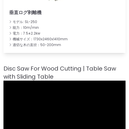
垂直ログ剥離機
モデル: SL-250
能力：10m/min
電力：7.5±2.2kw
機械サイズ：1730x2460x1410mm
適切な木の直径：50-200mm