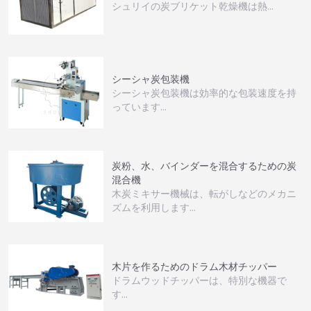
シュリイの炭ブリケット乾燥機は熱…
シーシャ炭包装機
シーシャ炭包装機は効率的な包装速度を持
っています…
炭粉、水、バインダーを混合するための炭
混合機
木炭ミキサー機械は、転がしなどのメカニ
ズムを利用します…
木片を作るためのドラム木材チッパー
ドラムウッドチッパーは、特別な機器で
す…