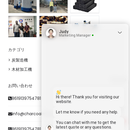
Judy
Marketing Manager
カテゴリ
> 炭製造機
> 木材加工機
Whatsapp
お問い合わせ
Email
Hi there! Thank you for visiting our
8619139754781
website.
Wechat
Let me know if you need any help.
info@charcoalmaking.com
1
You can chat with me to get the
Chat
latest quote or any questions.
8619139754781