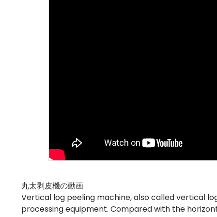
丸太剥皮機の動画
Vertical log peeling machine, also called vertical lo
processing equipment. Compared with the horizon