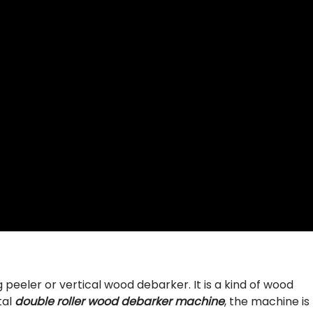
g peeler or vertical wood debarker. It is a kind of wood
tal
double roller wood debarker machine
, the machine is