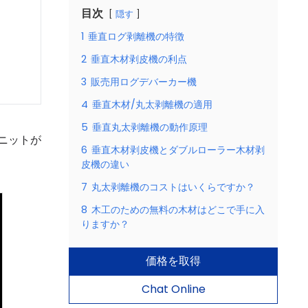
目次
隠す
1
垂直ログ剥離機の特徴
2
垂直木材剥皮機の利点
3
販売用ログデバーカー機
4
垂直木材/丸太剥離機の適用
5
垂直丸太剥離機の動作原理
ニットが
6
垂直木材剥皮機とダブルローラー木材剥
皮機の違い
7
丸太剥離機のコストはいくらですか？
8
木工のための無料の木材はどこで手に入
りますか？
価格を取得
Chat Online