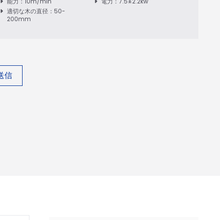
能力：10m/min
電力：7.5±2.2kw
適切な木の直径：50-
200mm
送信