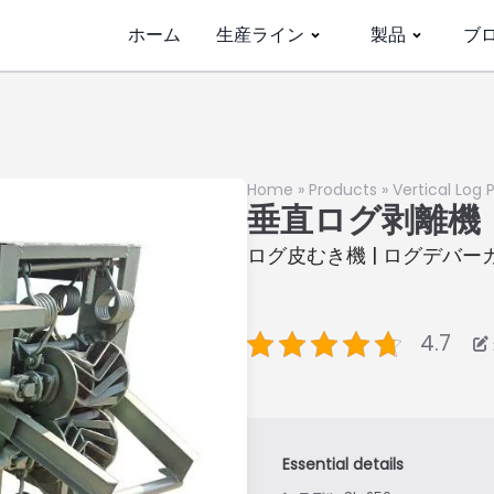
ホーム
生産ライン
製品
ブ
Home
»
Products
»
Vertical Log
垂直ログ剥離機
ログ皮むき機 | ログデバー
4.7