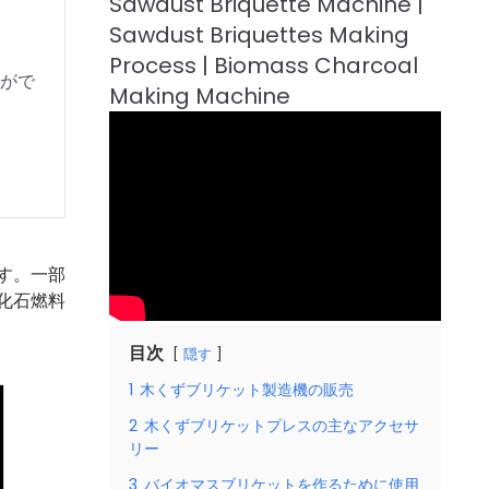
がで
す。一部
化石燃料
目次
隠す
1
木くずブリケット製造機の販売
2
木くずブリケットプレスの主なアクセサ
リー
3
バイオマスブリケットを作るために使用