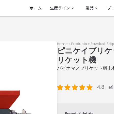
ホーム
生産ライン
製品
ブ
Home
»
Products
»
Sawdust Briq
ピニケイブリケ
リケット機
バイオマスブリケット機 |
4.8