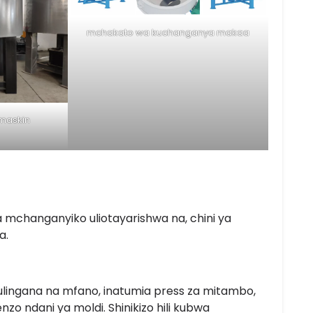
mchakato wa kuchanganya makaa
maskin
 mchanganyiko uliotayarishwa na, chini ya
a.
ulingana na mfano, inatumia press za mitambo,
o ndani ya moldi. Shinikizo hili kubwa