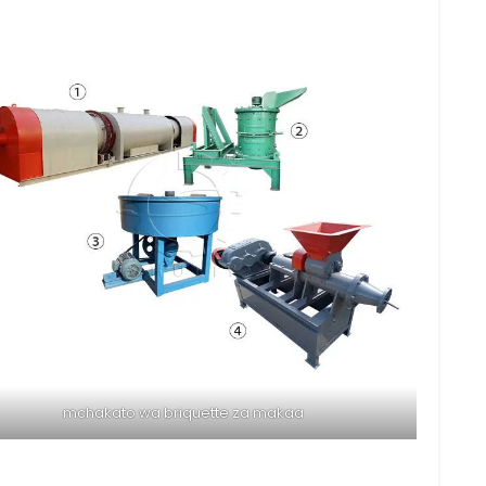
mchakato wa briquette za makaa