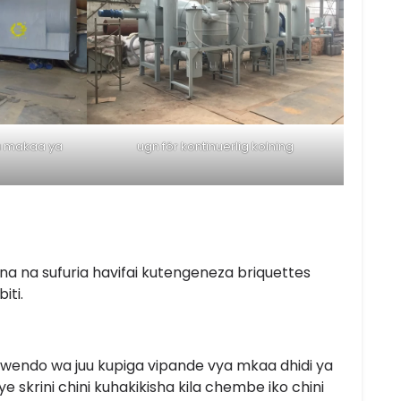
a makaa ya
ugn för kontinuerlig kolning
a na sufuria havifai kutengeneza briquettes
iti.
wendo wa juu kupiga vipande vya mkaa dhidi ya
 skrini chini kuhakikisha kila chembe iko chini