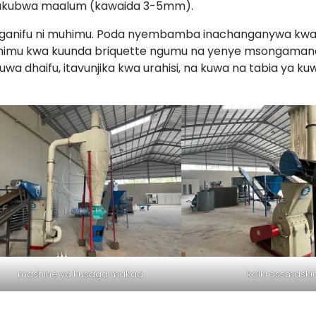
ukubwa maalum (kawaida 3-5mm).
nganifu ni muhimu. Poda nyembamba inachanganywa kwa us
imu kwa kuunda briquette ngumu na yenye msongamano. 
uwa dhaifu, itavunjika kwa urahisi, na kuwa na tabia ya kuw
mashine ya kusaga makaa
kolkrossmaski