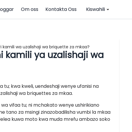
loggar
Om oss
Kontakta Oss
Kiswahili
ri kamili wa uzalishaji wa briquette za mkaa?
i kamili ya uzalishaji wa
 tu; kwa kweli, uendeshaji wenye ufanisi na
alishaji wa briquettes za mkaa.
 wa vifaa tu; ni mchakato wenye ushirikiano
 tano za msingi zinazobadilisha vumbi la mkaa
endelea kuwa moto kwa muda mrefu ambazo soko