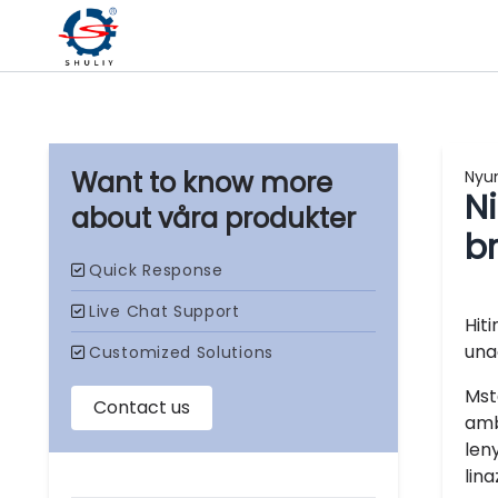
Nyu
Ni
våra produkter
b
Hit
una
Mst
amb
len
lina