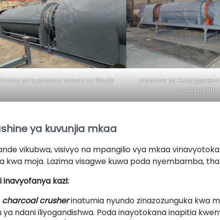
Tanuru ya kuchoma kaboni ya Shuliy
mashine ya kutengenez
muda mrefu
shine ya kuvunjia mkaa
ande vikubwa, visivyo na mpangilio vya mkaa vinavyotokan
a kwa moja. Lazima visagwe kuwa poda nyembamba, thab
i inavyofanya kazi:
e
charcoal crusher
inatumia nyundo zinazozunguka kwa m
u ya ndani iliyogandishwa. Poda inayotokana inapitia kwenye