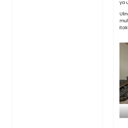
ya 
Uli
muh
itak