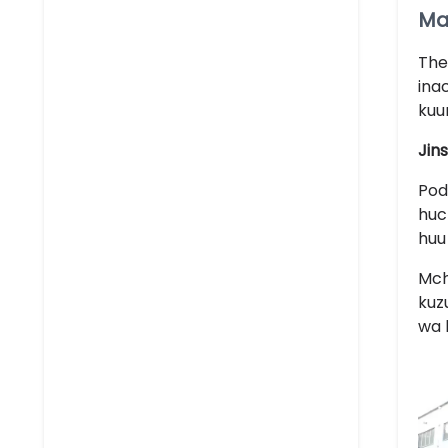
Ma
Th
ina
kuu
Jins
Pod
huc
huu
Mch
kuz
wa 