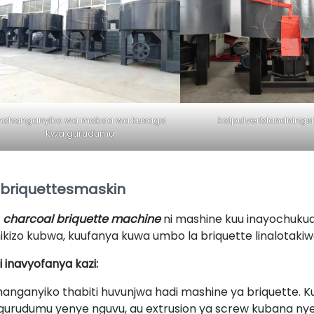
changanyiko wa makaa wa kusaga
kolpulverblandnings
kwa gurudumu
lbriquettesmaskin
e
charcoal briquette machine
ni mashine kuu inayochukua
nikizo kubwa, kuufanya kuwa umbo la briquette linalotakiw
i inavyofanya kazi:
anganyiko thabiti huvunjwa hadi mashine ya briquette. K
urudumu yenye nguvu, au extrusion ya screw kubana nyenz