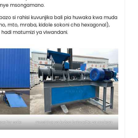
yenye msongamano.
azo si rahisi kuvunjika bali pia huwaka kwa muda
no, mto, mraba, kidole sokoni cha hexagonal),
 hadi matumizi ya viwandani.
ne for sale
mashine ya kutoa briquette za makaa