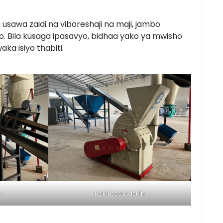
awa zaidi na viboreshaji na maji, jambo
Bila kusaga ipasavyo, bidhaa yako ya mwisho
aka isiyo thabiti.
n
kolkrossmaskin