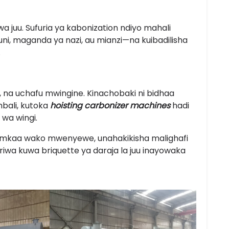
 juu. Sufuria ya kabonization ndiyo mahali
i, maganda ya nazi, au mianzi—na kuibadilisha
.
r, na uchafu mwingine. Kinachobaki ni bidhaa
bali, kutoka
hoisting carbonizer machines
hadi
 wa wingi.
a mkaa wako mwenyewe, unahakikisha malighafi
siriwa kuwa briquette ya daraja la juu inayowaka