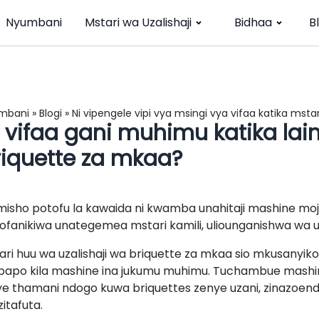
Nyumbani
Mstari wa Uzalishaji
Bidhaa
B
mbani
»
Blogi
»
Ni vipengele vipi vya msingi vya vifaa katika msta
 vifaa gani muhimu katika lain
riquette za mkaa?
imisho potofu la kawaida ni kwamba unahitaji mashine moja
ofanikiwa unategemea mstari kamili, uliounganishwa wa uz
ari huu wa uzalishaji wa briquette za mkaa sio mkusanyiko
apo kila mashine ina jukumu muhimu. Tuchambue mashine
ye thamani ndogo kuwa briquettes zenye uzani, zinazo
zitafuta.