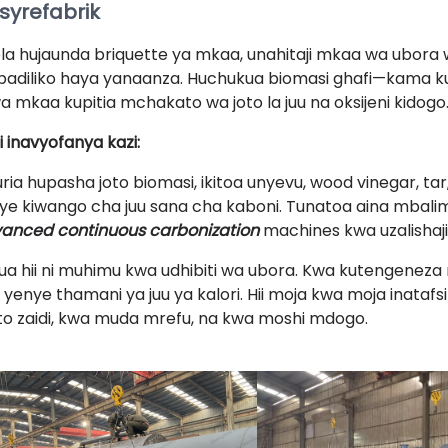
syrefabrik
la hujaunda briquette ya mkaa, unahitaji mkaa wa ubora wa
adiliko haya yanaanza. Huchukua biomasi ghafi—kama kun
a mkaa kupitia mchakato wa joto la juu na oksijeni kidogo
i inavyofanya kazi:
uria hupasha joto biomasi, ikitoa unyevu, wood vinegar, ta
ye kiwango cha juu sana cha kaboni. Tunatoa aina mbalim
anced continuous carbonization
machines kwa uzalishaji
ua hii ni muhimu kwa udhibiti wa ubora. Kwa kutengenez
i, yenye thamani ya juu ya kalori. Hii moja kwa moja inataf
o zaidi, kwa muda mrefu, na kwa moshi mdogo.