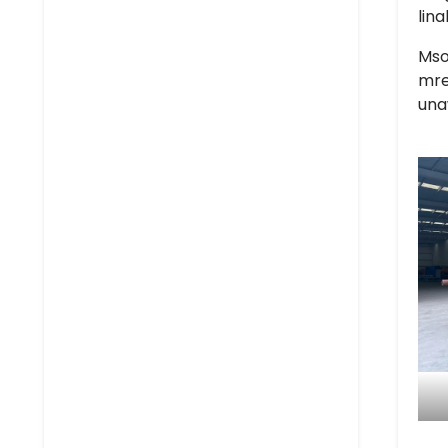
lin
Mso
mre
una