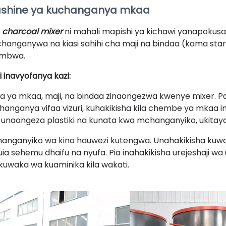
shine ya kuchanganya mkaa
e
charcoal mixer
ni mahali mapishi ya kichawi yanapoku
changanywa na kiasi sahihi cha maji na bindaa (kama st
mbwa.
i inavyofanya kazi:
a ya mkaa, maji, na bindaa zinaongezwa kwenye mixer.
hanganya vifaa vizuri, kuhakikisha kila chembe ya mka
 unaongeza plastiki na kunata kwa mchanganyiko, ukitay
anganyiko wa kina hauwezi kutengwa. Unahakikisha kuwa 
uia sehemu dhaifu na nyufa. Pia inahakikisha urejeshaji w
kuwaka wa kuaminika kila wakati.