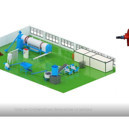
Linje ya Uzalishaji wa Briquettes za Makaa