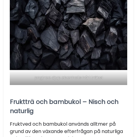
pngtree djup ebenholts hårt träkol
Fruktträ och bambukol – Nisch och
naturlig
Fruktved och bambukol används alltmer på
grund av den växande efterfrågan på naturliga