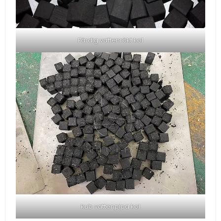
Färdig vattenrökt kol
kub vattenpipa kol