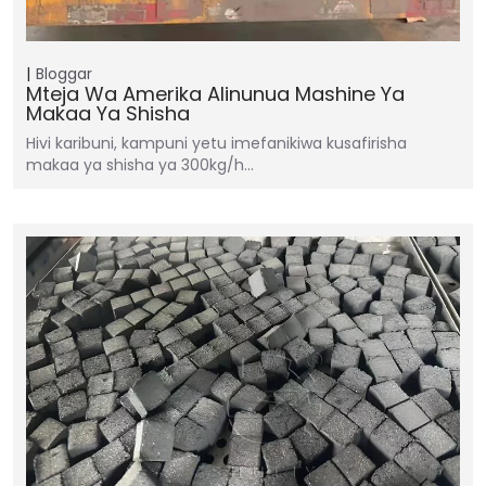
Bloggar
Mteja Wa Amerika Alinunua Mashine Ya
Makaa Ya Shisha
Hivi karibuni, kampuni yetu imefanikiwa kusafirisha
makaa ya shisha ya 300kg/h...