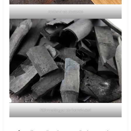
makaa ya mchele
tillämpningar av bambukol