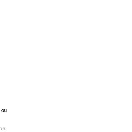
 au
nen