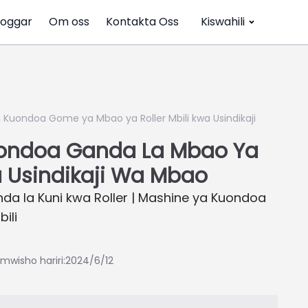
loggar
Om oss
Kontakta Oss
Kiswahili
 Kuondoa Gome ya Mbao ya Roller Mbili kwa Usindikaji
ondoa Ganda La Mbao Ya
wa Usindikaji Wa Mbao
a la Kuni kwa Roller | Mashine ya Kuondoa
ili
mwisho hariri:2024/6/12