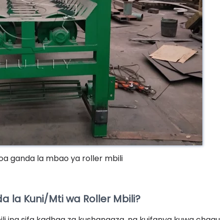
a ganda la mbao ya roller mbili
 la Kuni/Mti wa Roller Mbili?
li ina sifa kadhaa za kushangaza, na kuifanya kuwa chag