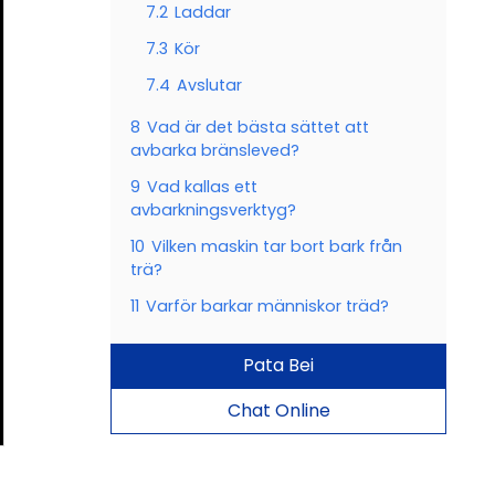
7.2
Laddar
7.3
Kör
7.4
Avslutar
8
Vad är det bästa sättet att
avbarka bränsleved?
9
Vad kallas ett
avbarkningsverktyg?
10
Vilken maskin tar bort bark från
trä?
11
Varför barkar människor träd?
Pata Bei
Chat Online