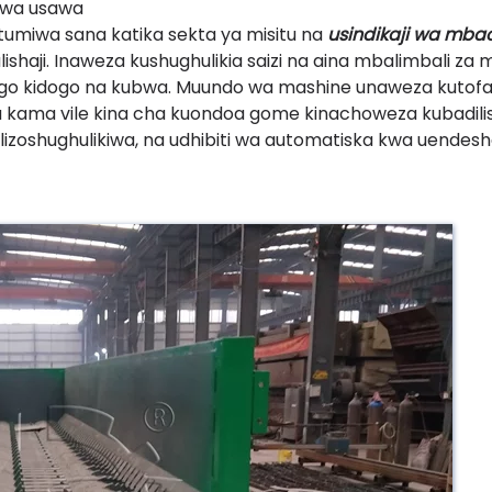
 kwa usawa
atumiwa sana katika sekta ya misitu na
usindikaji wa mba
haji. Inaweza kushughulikia saizi na aina mbalimbali za 
ango kidogo na kubwa. Muundo wa mashine unaweza kutofa
da kama vile kina cha kuondoa gome kinachoweza kubadili
izoshughulikiwa, na udhibiti wa automatiska kwa uendesha