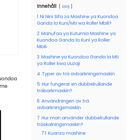
Innehåll
dölj
1
Ni Nini Sifa za Mashine ya Kuondoa
Ganda la Kuni/Mti wa Roller Mbili?
2
Manufaa ya Kutumia Mashine ya
Kuondoa Ganda la Kuni ya Roller
Mbili
3
Mashine ya Kuondoa Ganda la Mti
ya Roller kwa Uuzaji
4
Typer av trä avbarkningsmaskin
kuondoa
5
Hur fungerar en dubbelrullande
ome
träbarkmaskin?
6
Användningen av trä
avbarkningsmaskin
7
Hur man använder dubbelrullande
träskalningsmaskin?
7.1
Kuanza mashine