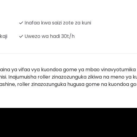
Inafaa kwa saizi zote za kuni
kaji
Uwezo wa hadi 30t/h
i aina ya vifaa vya kuondoa gome ya mbao vinavyotumika
i. Inajumuisha roller zinazozunguka zikiwa na meno ya 
ashine, roller zinazozunguka hugusa gome na kuondoa g