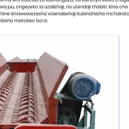
a juu, ongezeko la uzalishaji, na utendaji thabiti. Kina cha
hine kinawawezesha waendeshaji kubinafsisha mchakat
kikisha matokeo bora.