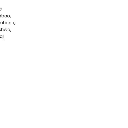
o
mbao,
utiana,
shwa,
ji