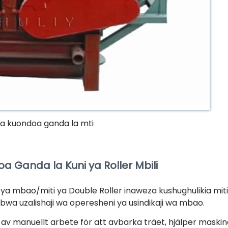
a kuondoa ganda la mti
 Ganda la Kuni ya Roller Mbili
ya mbao/miti ya Double Roller inaweza kushughulikia miti
ubwa uzalishaji wa operesheni ya usindikaji wa mbao.
av manuellt arbete för att avbarka träet, hjälper maski