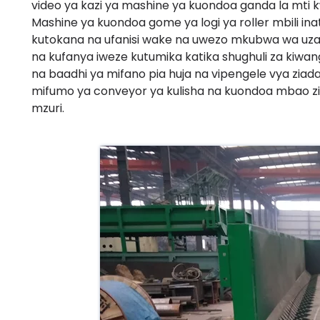
video ya kazi ya mashine ya kuondoa ganda la mti
Mashine ya kuondoa gome ya logi ya roller mbili in
kutokana na ufanisi wake na uwezo mkubwa wa uzalis
na kufanya iweze kutumika katika shughuli za kiw
na baadhi ya mifano pia huja na vipengele vya zia
mifumo ya conveyor ya kulisha na kuondoa mbao zil
mzuri.