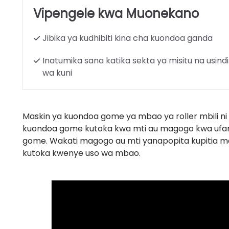
Vipengele kwa Muonekano
Jibika ya kudhibiti kina cha kuondoa ganda
Inatumika sana katika sekta ya misitu na usindi
wa kuni
Maskin ya kuondoa gome ya mbao ya roller mbili n
kuondoa gome kutoka kwa mti au magogo kwa ufanis
gome. Wakati magogo au mti yanapopita kupitia m
kutoka kwenye uso wa mbao.