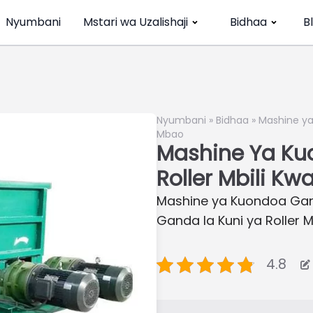
Nyumbani
Mstari wa Uzalishaji
Bidhaa
B
Nyumbani
»
Bidhaa
»
Mashine ya
Mbao
Mashine Ya Ku
Roller Mbili K
Mashine ya Kuondoa Gand
Ganda la Kuni ya Roller Mb
4.8