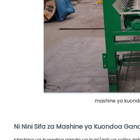
mashine ya kuondo
Ni Nini Sifa za Mashine ya Kuondoa Ganda
Mashine ya kuondoa ganda ya kuni/mti ya roller mbi