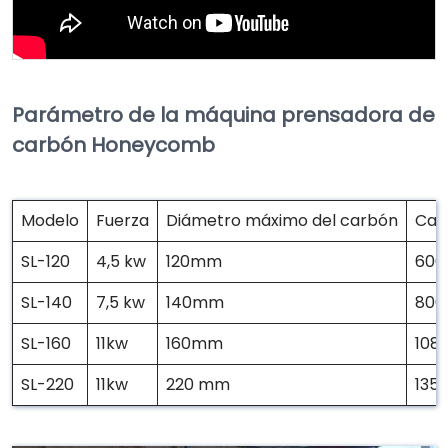
Parámetro de la máquina prensadora de
carbón Honeycomb
Modelo
Fuerza
Diámetro máximo del carbón
Cap
SL-120
4,5 kw
120mm
600
SL-140
7,5 kw
140mm
800
SL-160
11kw
160mm
108
SL-220
11kw
220 mm
135