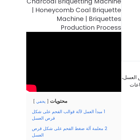
 العسل،
اعات
محتويات
يخفي
1
مبدأ العمل لآلة قوالب الفحم على شكل
قرص العسل
2
معلمة آلة ضغط الفحم على شكل قرص
العسل