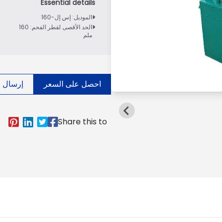
الموديل: إس إل-160
الحد الأقصى لقطر الفحم: 160
ملم
احصل على السعر
إرسال ال