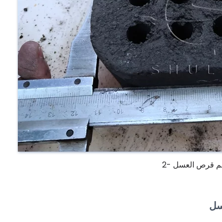
 قرص العسل -2
سل