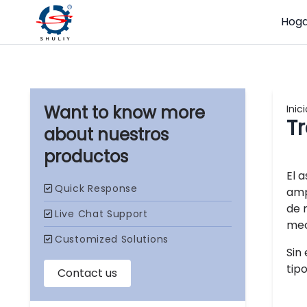
Hog
Inici
Tr
nuestros
productos
El 
amp
de 
mec
Sin
tip