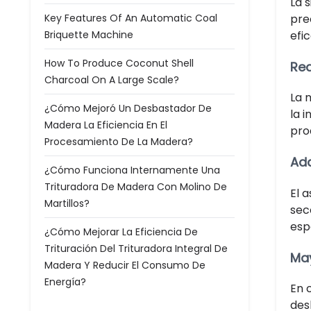
La 
pre
Key Features Of An Automatic Coal
efi
Briquette Machine
How To Produce Coconut Shell
Red
Charcoal On A Large Scale?
La 
¿Cómo Mejoró Un Desbastador De
la 
Madera La Eficiencia En El
pro
Procesamiento De La Madera?
Ad
¿Cómo Funciona Internamente Una
Trituradora De Madera Con Molino De
El 
Martillos?
sec
esp
¿Cómo Mejorar La Eficiencia De
Trituración Del Trituradora Integral De
Ma
Madera Y Reducir El Consumo De
Energía?
En 
des