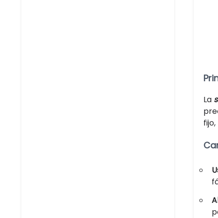
Pri
La
s
pre
fijo
Car
U
f
A
p