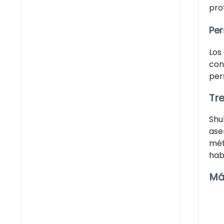
pro
Per
Los
con
pers
Tr
​Sh
ase
mét
hab
Má