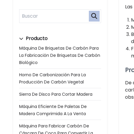
Las
M
M
B
Producto
d
Máquina De Briquetas De Carbón Para
F
La Fabricación De Briquetas De Carbón
m
Biológico
Pr
Horno De Carbonización Para La
Producción De Carbón Vegetal
De 
car
Sierra De Disco Para Cortar Madera
obse
Máquina Eficiente De Paletas De
Madera Comprimida A La Venta
Máquina Para Fabricar Carbón De
Cáscara De Coco Para Convertir La