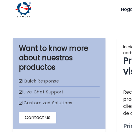
Hog
Inici
car
nuestros
Pr
productos
v
Rec
pro
cli
de 
Pr