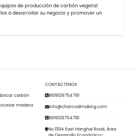
equipos de producción de carbón vegetal
los a desarrollar su negocio y promover un
CONTÁCTENOS
abricar carbón
8619139754781
procesar madera
info@charcoalmaking.com
8619139754781
No.1394 East Hanghai Road, Área
de Desarrollo Económico-