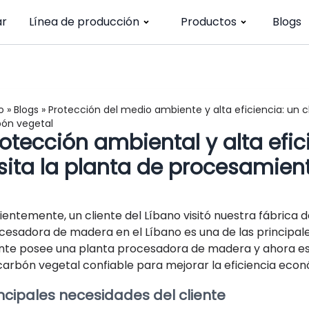
ar
Línea de producción
Productos
Blogs
o
»
Blogs
»
Protección del medio ambiente y alta eficiencia: un c
bón vegetal
otección ambiental y alta efici
isita la planta de procesamien
ientemente, un cliente del Líbano visitó nuestra fábrica d
cesadora de madera en el Líbano es una de las principales 
ente posee una planta procesadora de madera y ahora 
carbón vegetal confiable para mejorar la eficiencia eco
incipales necesidades del cliente