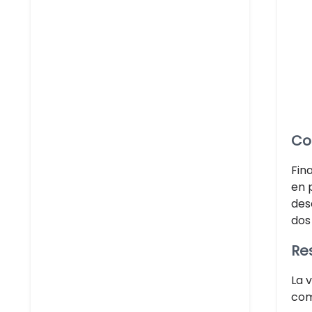
Co
Fin
en 
des
dos
Re
La 
com