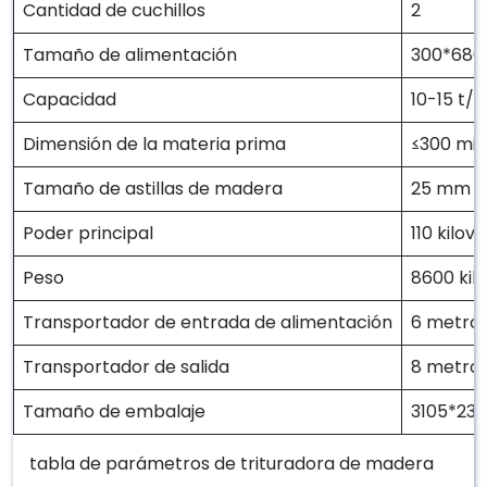
Cantidad de cuchillos
2
Tamaño de alimentación
300*680 
Capacidad
10-15 t/h
Dimensión de la materia prima
≤300 mil
Tamaño de astillas de madera
25 mm (a
Poder principal
110 kilova
Peso
8600 kil
Transportador de entrada de alimentación
6 metro
Transportador de salida
8 metro
Tamaño de embalaje
3105*230
tabla de parámetros de trituradora de madera