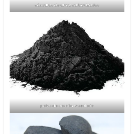
cáscaras de arroz carbonizadas
polvo de carbón mezclado