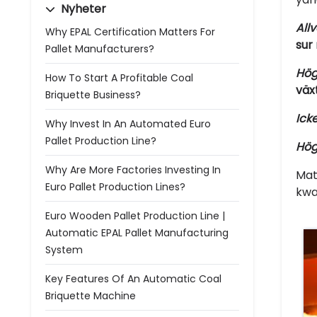
Nyheter
Allv
Why EPAL Certification Matters For
sur
Pallet Manufacturers?
Hög
How To Start A Profitable Coal
väx
Briquette Business?
Ick
Why Invest In An Automated Euro
Pallet Production Line?
Hög
Why Are More Factories Investing In
Mat
Euro Pallet Production Lines?
kwa
Euro Wooden Pallet Production Line |
Automatic EPAL Pallet Manufacturing
System
Key Features Of An Automatic Coal
Briquette Machine