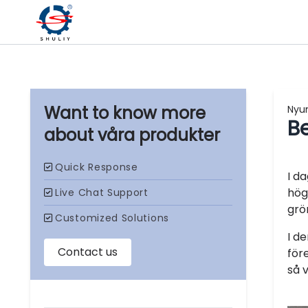
Nyu
Be
våra produkter
I d
hög
grö
I d
för
så v