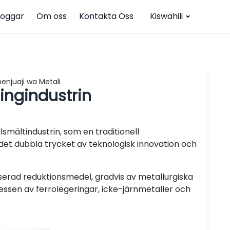
loggar
Om oss
Kontakta Oss
Kiswahili
njuaji wa Metali
ingindustrin
lsmältindustrin, som en traditionell
et dubbla trycket av teknologisk innovation och
serad reduktionsmedel, gradvis av metallurgiska
cessen av ferrolegeringar, icke-järnmetaller och