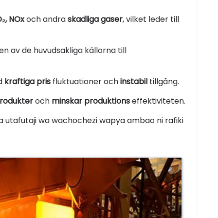
₂, NOx
och andra
skadliga gaser
, vilket leder till
 av de huvudsakliga källorna till
ed
kraftiga pris
fluktuationer och
instabil
tillgång.
rodukter
och
minskar produktions
effektiviteten.
 utafutaji wa wachochezi wapya ambao ni rafiki