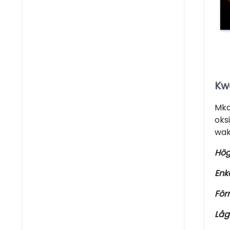
Kw
Mka
oks
wak
Hög 
Enk
För
Låg