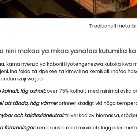
Traditionell metall
a nini makaa ya mkaa yanafaa kutumika ka
a, kama nyenzo ya kaboni iliyotengenezwa kutoka kwa mali
ijeni, ina faida za kipekee za kimwili na kemikali. Inafa
andamizaji wa jadi:
kolhalt, låg ashalt:
över 75% kolhalt med minimal aska oc
el att tända, hög värme:
brinner stadigt vid höga temperat
nybar och koldioxidneutral:
tillverkad av biomassa, stödjer
a föroreningar:
ren bränsle med minimal slagg eller meta