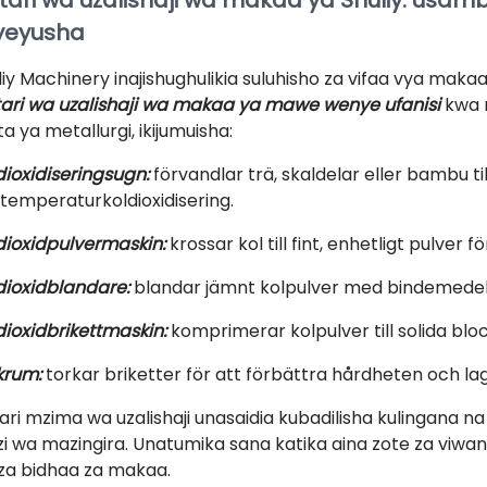
tari wa uzalishaji wa makaa ya Shuliy: usam
yeyusha
liy Machinery inajishughulikia suluhisho za vifaa vya mak
ari wa uzalishaji wa makaa ya mawe wenye ufanisi
kwa 
a ya metallurgi, ikijumuisha:
dioxidiseringsugn:
förvandlar trä, skaldelar eller bambu ti
temperaturkoldioxidisering.
dioxidpulvermaskin:
krossar kol till fint, enhetligt pulver f
dioxidblandare:
blandar jämnt kolpulver med bindemedel f
dioxidbrikettmaskin:
komprimerar kolpulver till solida block
krum:
torkar briketter för att förbättra hårdheten och lag
ari mzima wa uzalishaji unasaidia kubadilisha kulingana na p
nzi wa mazingira. Unatumika sana katika aina zote za viw
 za bidhaa za makaa.