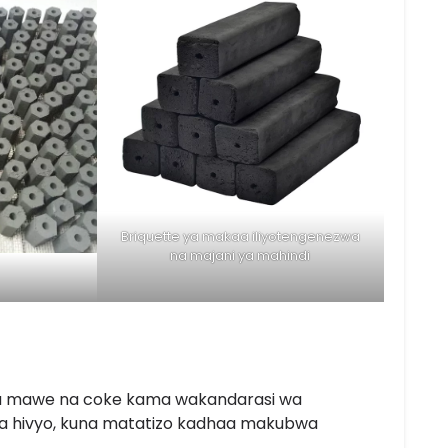
Briquette ya makaa iliyotengenezwa
na majani ya mahindi
a mawe na coke kama wakandarasi wa
Hata hivyo, kuna matatizo kadhaa makubwa