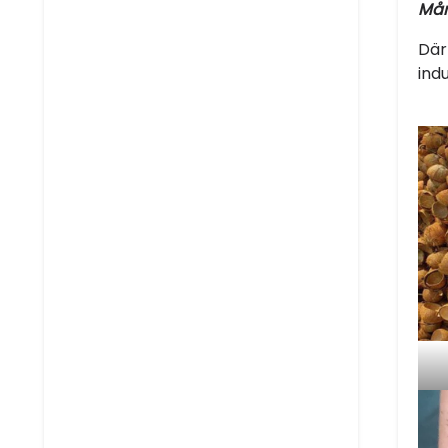
Mån
Där
indu