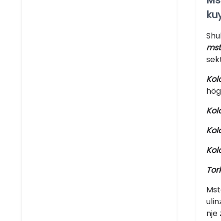
Ms
ku
Shu
mst
sekt
Kol
hög
Kol
Kol
Kol
Tor
Mst
uli
nje