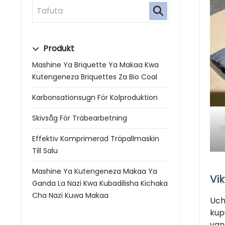
Produkt
Mashine Ya Briquette Ya Makaa Kwa
Kutengeneza Briquettes Za Bio Coal
Karbonsationsugn För Kolproduktion
Skivsåg För Träbearbetning
i
Effektiv Komprimerad Träpallmaskin
Till Salu
Mashine Ya Kutengeneza Makaa Ya
Vi
Ganda La Nazi Kwa Kubadilisha Kichaka
Cha Nazi Kuwa Makaa
Uch
kup
yan