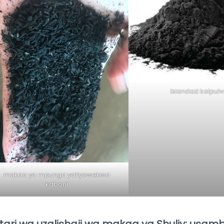
blandad kolpulv
makaa ya mpunga yaliyowekwa
kaboni