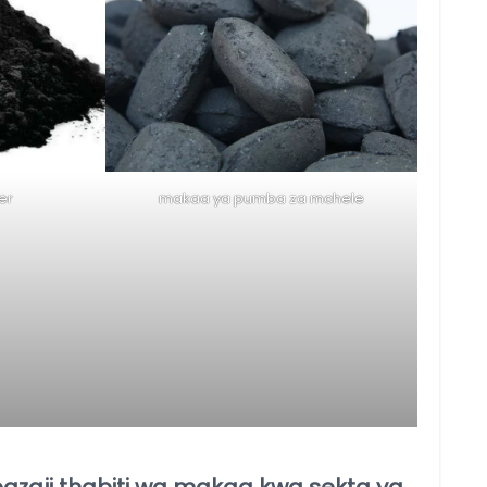
er
makaa ya pumba za mchele