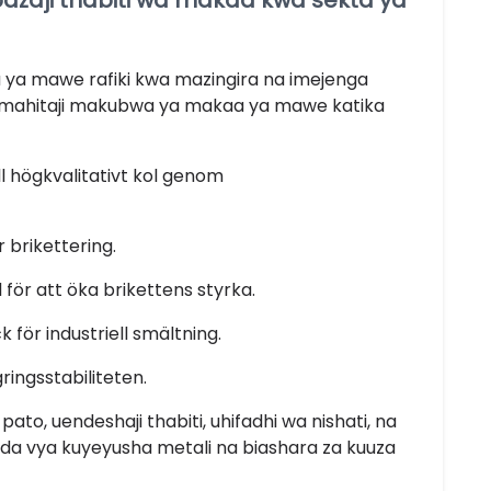
bazaji thabiti wa makaa kwa sekta ya
aa ya mawe rafiki kwa mazingira na imejenga
mahitaji makubwa ya makaa ya mawe katika
ll högkvalitativt kol genom
ör brikettering.
ör att öka brikettens styrka.
 för industriell smältning.
ringsstabiliteten.
ato, uendeshaji thabiti, uhifadhi wa nishati, na
anda vya kuyeyusha metali na biashara za kuuza