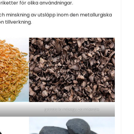
riketter för olika användningar.
 och minskning av utsläpp inom den metallurgiska
n tillverkning.
ganda la mbegu za mtende