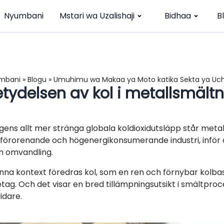
Nyumbani
Mstari wa Uzalishaji
Bidhaa
B
mbani
»
Blogu
»
Umuhimu wa Makaa ya Moto katika Sekta ya Uche
tydelsen av kol i metallsmältn
agens allt mer stränga globala koldioxidutsläpp står metal
förorenande och högenergikonsumerande industri, inför d
n omvandling.
enna kontext föredras kol, som en ren och förnybar kolba
etag. Och det visar en bred tillämpningsutsikt i smältpro
idare.