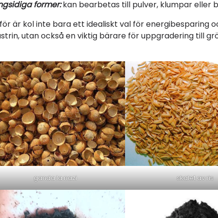
gsidiga former:
kan bearbetas till pulver, klumpar eller b
för är kol inte bara ett idealiskt val för energibesparing
strin, utan också en viktig bärare för uppgradering till grö
ganda la nazi
skalet av ris