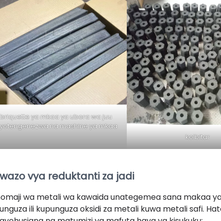
briquette ya mkaa ya ubora wa juu
liyotengenezwa na mashine ya mkaa
kolbitar
kwazo vya reduktanti za jadi
omaji wa metali wa kawaida unategemea sana makaa y
unguza ili kupunguza oksidi za metali kuwa metali safi. 
ayohusiana na matumizi ya mafuta haya ya kisukuku: