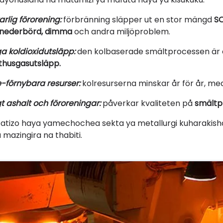
arlig förorening:
förbränning släpper ut en stor mängd
SO
 nederbörd, dimma
och andra miljöproblem.
a koldioxidutsläpp:
den kolbaserade smältprocessen är en
thusgasutsläpp.
e-förnybara resurser:
kolresurserna minskar år för år, m
t ashalt och föroreningar:
påverkar kvaliteten på
smältp
atizo haya yamechochea sekta ya metallurgi kuharakisha
 mazingira na thabiti.