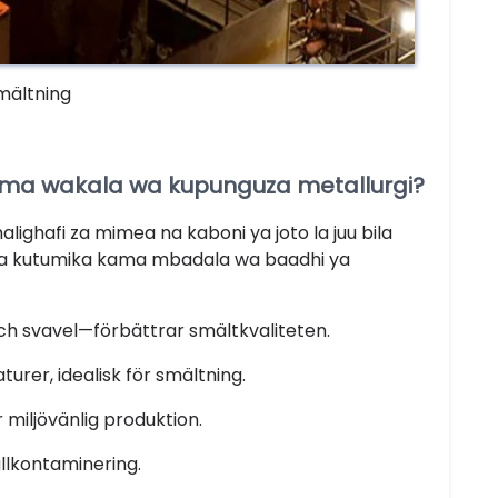
smältning
ma wakala wa kupunguza metallurgi?
ghafi za mimea na kaboni ya joto la juu bila
a hasa kutumika kama mbadala wa baadhi ya
h svavel—förbättrar smältkvaliteten.
urer, idealisk för smältning.
 miljövänlig produktion.
llkontaminering.