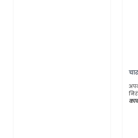
चार
अपन
निर
कार्