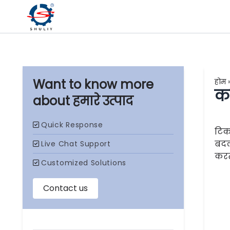
होम
का
हमारे उत्पाद
टिका
बदल
करत