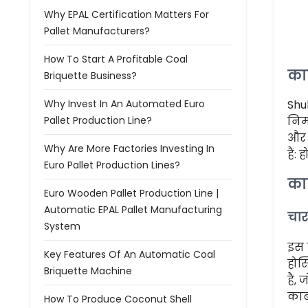
Why EPAL Certification Matters For
Pallet Manufacturers?
How To Start A Profitable Coal
कार
Briquette Business?
Why Invest In An Automated Euro
Shu
Pallet Production Line?
निर्
और 
Why Are More Factories Investing In
हैं
Euro Pallet Production Lines?
कार
Euro Wooden Pallet Production Line |
Automatic EPAL Pallet Manufacturing
चार
System
इस 
Key Features Of An Automatic Coal
होस
Briquette Machine
है,
कार
How To Produce Coconut Shell