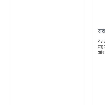
सत
दक्
यह 
और ऊ