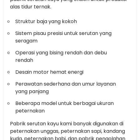
alas tidur ternak.
Struktur baja yang kokoh
Sistem pisau presisi untuk serutan yang
seragam
Operasi yang bising rendah dan debu
rendah
Desain motor hemat energi
Perawatan sederhana dan umur layanan
yang panjang
Beberapa model untuk berbagai ukuran
peternakan
Pabrik serutan kayu kami banyak digunakan di
peternakan unggas, peternakan sapi, kandang
kuda, peternakan babi, dan pabrik pengolahan