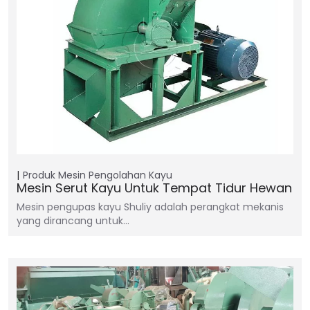
Produk
Mesin Pengolahan Kayu
Mesin Serut Kayu Untuk Tempat Tidur Hewan
Mesin pengupas kayu Shuliy adalah perangkat mekanis
yang dirancang untuk…