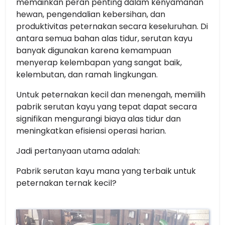
memainkan peran penting dalam kenyamanan
hewan, pengendalian kebersihan, dan
produktivitas peternakan secara keseluruhan. Di
antara semua bahan alas tidur, serutan kayu
banyak digunakan karena kemampuan
menyerap kelembapan yang sangat baik,
kelembutan, dan ramah lingkungan.
Untuk peternakan kecil dan menengah, memilih
pabrik serutan kayu yang tepat dapat secara
signifikan mengurangi biaya alas tidur dan
meningkatkan efisiensi operasi harian.
Jadi pertanyaan utama adalah:
Pabrik serutan kayu mana yang terbaik untuk
peternakan ternak kecil?