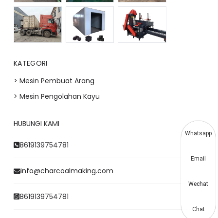
KATEGORI
> Mesin Pembuat Arang
> Mesin Pengolahan Kayu
HUBUNGI KAMI
Whatsapp
8619139754781
Email
info@charcoalmaking.com
Wechat
8619139754781
Chat