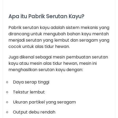
Apa itu Pabrik Serutan Kayu?
Pabrik serutan kayu adalah sistem mekanis yang
dirancang untuk mengubah bahan kayu mentah
menjadi serutan yang lembut dan seragam yang
cocok untuk alas tidur hewan.
Juga dikenal sebagai mesin pembuatan serutan
kayu atau mesin alas tidur hewan, mesin ini
menghasilkan serutan kayu dengan:
Daya serap tinggi
Tekstur lembut
Ukuran partikel yang seragam
Output debu rendah