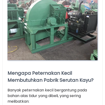
Mengapa Peternakan Kecil
Membutuhkan Pabrik Serutan Kayu?
Banyak peternakan kecil bergantung pada
bahan alas tidur yang dibeli, yang sering
melibatkan: