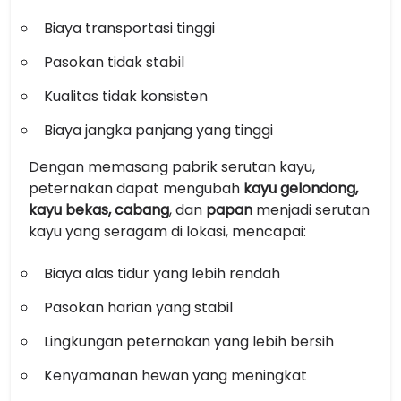
Biaya transportasi tinggi
Pasokan tidak stabil
Kualitas tidak konsisten
Biaya jangka panjang yang tinggi
Dengan memasang pabrik serutan kayu,
peternakan dapat mengubah
kayu gelondong,
kayu bekas, cabang
, dan
papan
menjadi serutan
kayu yang seragam di lokasi, mencapai:
Biaya alas tidur yang lebih rendah
Pasokan harian yang stabil
Lingkungan peternakan yang lebih bersih
Kenyamanan hewan yang meningkat