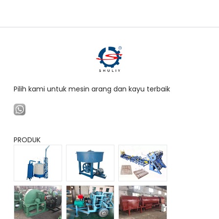
Pilih kami untuk mesin arang dan kayu terbaik
PRODUK