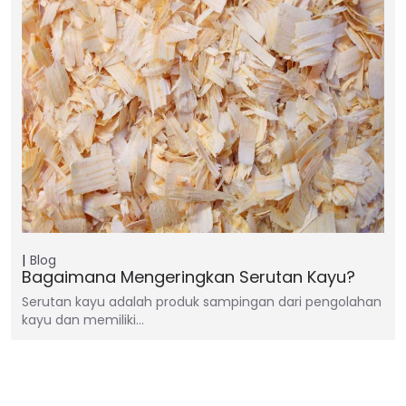
Blog
Bagaimana Mengeringkan Serutan Kayu?
Serutan kayu adalah produk sampingan dari pengolahan
kayu dan memiliki…