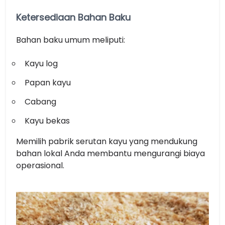
Ketersediaan Bahan Baku
Bahan baku umum meliputi:
Kayu log
Papan kayu
Cabang
Kayu bekas
Memilih pabrik serutan kayu yang mendukung
bahan lokal Anda membantu mengurangi biaya
operasional.