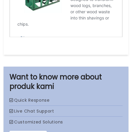
produk kami