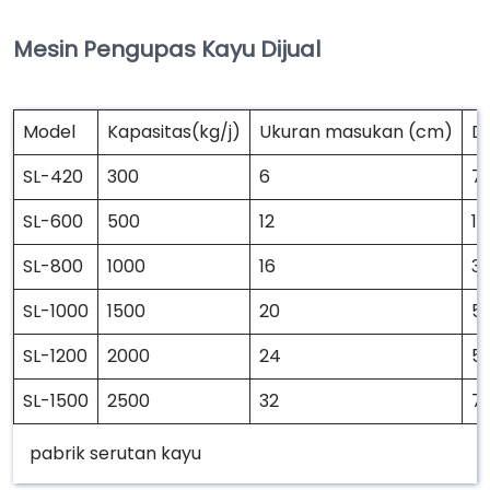
Mesin Pengupas Kayu Dijual
Model
Kapasitas(kg/j)
Ukuran masukan (cm)
D
SL-420
300
6
7.
SL-600
500
12
15
SL-800
1000
16
3
SL-1000
1500
20
5
SL-1200
2000
24
5
SL-1500
2500
32
7
pabrik serutan kayu