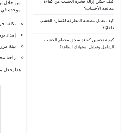
كيف حسّن إزالة قشرة الخشب من كفاءة
من خلال تر
معالجة الأخشاب؟
موحدة في ا
كيف تعمل مطحنة المطرقة لكسارة الخشب
تكلفة ف
داخليًا؟
إمداد يو
كيفية تحسين كفاءة سحق محطم الخشب
بيئة مز
الشامل وتقليل استهلاك الطاقة؟
راحة محس
هذا يجعل مط