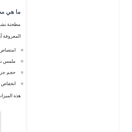
ما هي م
مطحنة نشار
المعروفة أي
امتصاص 
ملمس نا
حجم جزي
انخفاض إن
هذه الميزا