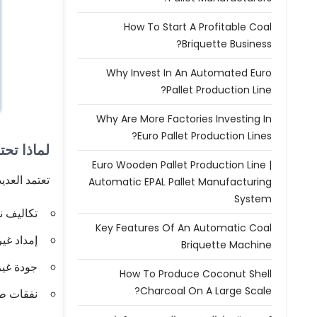
How To Start A Profitable Coal
Briquette Business?
Why Invest In An Automated Euro
Pallet Production Line?
Why Are More Factories Investing In
Euro Pallet Production Lines?
لماذا تح
Euro Wooden Pallet Production Line |
تعتمد العدي
Automatic EPAL Pallet Manufacturing
System
تكاليف ن
Key Features Of An Automatic Coal
إمداد غي
Briquette Machine
جودة غي
How To Produce Coconut Shell
Charcoal On A Large Scale?
نفقات طو