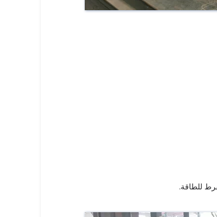
رط للطاقة.