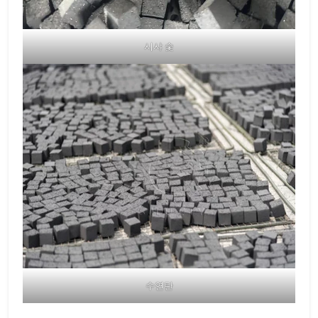
시샤 숯
수연탄