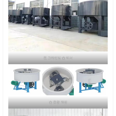
휠 그라인딩 숯 믹서
숯 혼합 과정