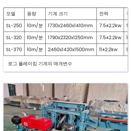
모델
용량
기계 크기
전력
적
SL-250
10m/분
1730x2460x1410mm
7.5±2.2kw
5
SL-320
10m/분
1790x2320x1250mm
7.5±2.2kw
1
SL-370
10m/분
2460x1420x1500mm
11±2.2kw
1
로그 플레이킹 기계의 매개변수