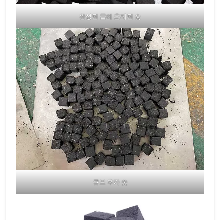
완성된 물에 훈제된 숯
큐브 후카 숯