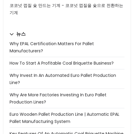
코코넛 껍질 숯 만드는 기계 - 코코넛 껍질을 숯으로 전환하는
기계
뉴스
Why EPAL Certification Matters For Pallet
Manufacturers?
How To Start A Profitable Coal Briquette Business?
Why Invest In An Automated Euro Pallet Production
Line?
Why Are More Factories Investing In Euro Pallet
Production Lines?
Euro Wooden Pallet Production Line | Automatic EPAL
Pallet Manufacturing System
Key Features Of An Automatic Coal Briquette Machine