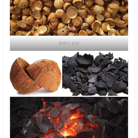
코코넛 껍질