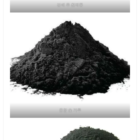
분쇄 후 완제품
혼합 숯 가루