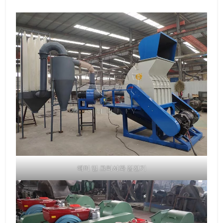
해머 밀 크러셔와 집진기