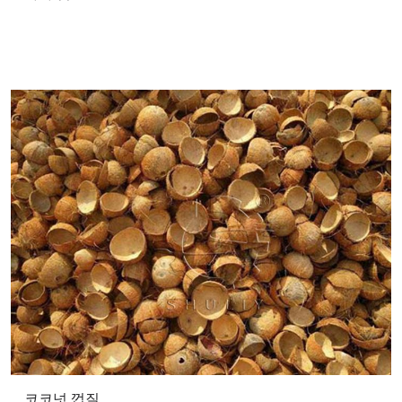
코코넛 껍질