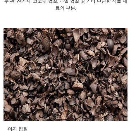
무 판, 잔가지, 코코넛 껍질, 과일 껍질 및 기타 단단한 식물 재
료의 부분.
야자 껍질