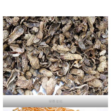
땅콩 껍질