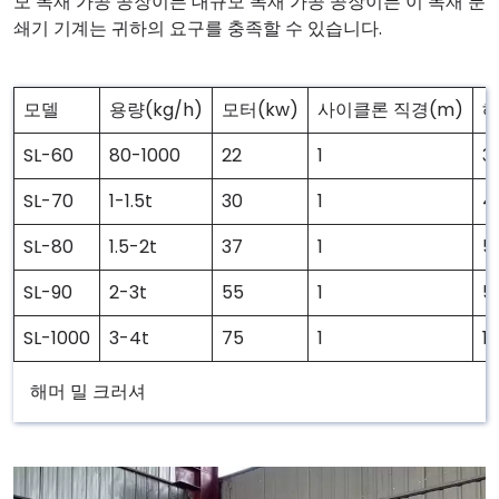
모 목재 가공 공장이든 대규모 목재 가공 공장이든 이 목재 분
쇄기 기계는 귀하의 요구를 충족할 수 있습니다.
모델
용량(kg/h)
모터(kw)
사이클론 직경(m)
해
SL-60
80-1000
22
1
3
SL-70
1-1.5t
30
1
4
SL-80
1.5-2t
37
1
5
SL-90
2-3t
55
1
5
SL-1000
3-4t
75
1
1
해머 밀 크러셔