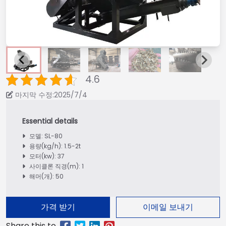
4.6
마지막 수정:2025/7/4
모델: SL-80
용량(kg/h): 1.5-2t
모터(kw): 37
사이클론 직경(m): 1
해머(개): 50
가격 받기
이메일 보내기