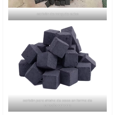
carbón de narguile cubo
carbón para shisha de coco en forma de
cubo/cuadrado